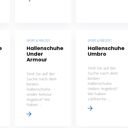
SPORT & FREIZEIT
SPORT & FREIZEIT
e
Hallenschuhe
Hallenschuhe
Under
Umbro
Armour
Sind Sie auf der
Suche nach dem
Sind Sie auf der
besten
Suche nach dem
Hallenschuhe
besten
Umbro Angebot?
Hallenschuhe
Wir haben
Under Armour
zahlreiche ...
Angebot? Wir
haben ...