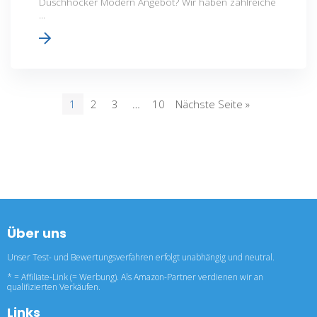
Duschhocker Modern Angebot? Wir haben zahlreiche
...
1
2
3
…
10
Nächste Seite »
Über uns
Unser Test- und Bewertungsverfahren erfolgt unabhängig und neutral.
* = Affiliate-Link (= Werbung). Als Amazon-Partner verdienen wir an
qualifizierten Verkäufen.
Links