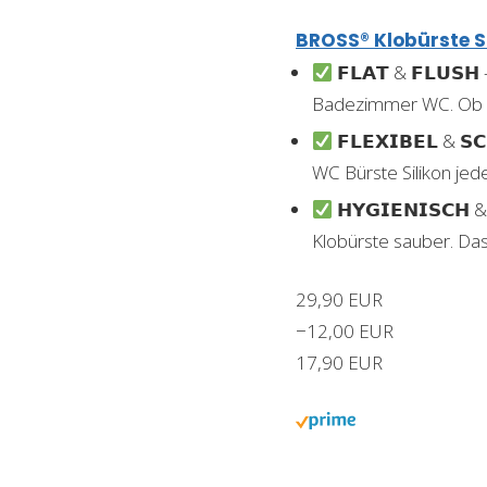
BROSS® Klobürste Si
𝗙𝗟𝗔𝗧 & 𝗙𝗟𝗨𝗦
Badezimmer WC. Ob
𝗙𝗟𝗘𝗫𝗜𝗕𝗘𝗟 & 
WC Bürste Silikon jed
𝗛𝗬𝗚𝗜𝗘𝗡𝗜𝗦𝗖
Klobürste sauber. D
29,90 EUR
−12,00 EUR
17,90 EUR