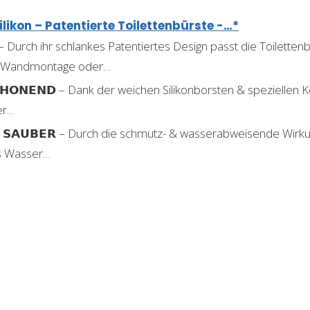
likon – Patentierte Toilettenbürste -…*
𝗛 – Durch ihr schlankes Patentiertes Design passt die Toiletten
 Wandmontage oder…
𝗦𝗖𝗛𝗢𝗡𝗘𝗡𝗗 – Dank der weichen Silikonborsten & speziellen 
er…
 & 𝗦𝗔𝗨𝗕𝗘𝗥 – Durch die schmutz- & wasserabweisende Wirkun
as Wasser…