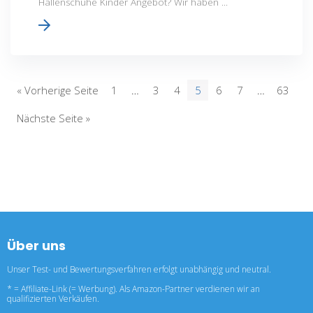
Hallenschuhe Kinder Angebot? Wir haben ...
« Vorherige Seite
1
…
3
4
5
6
7
…
63
Nächste Seite »
Über uns
Unser Test- und Bewertungsverfahren erfolgt unabhängig und neutral.
* = Affiliate-Link (= Werbung). Als Amazon-Partner verdienen wir an
qualifizierten Verkäufen.