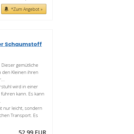
*Zum Angebot »
er Schaumstoff
Dieser gemütliche
m den Kleinen ihren
...
stuhl wird in einer
 führen kann. Es kann
.
t nur leicht, sondern
achen Transport. Es
52,99 EUR