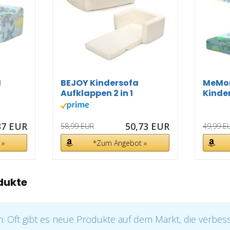
1
BEJOY Kindersofa
MeMor
Aufklappen 2 in 1
Kinde
...
Schlafsofa...
Auskla
37 EUR
50,73 EUR
58,99 EUR
49,99 E
 »
*Zum Angebot »
dukte
 Oft gibt es neue Produkte auf dem Markt, die verbes