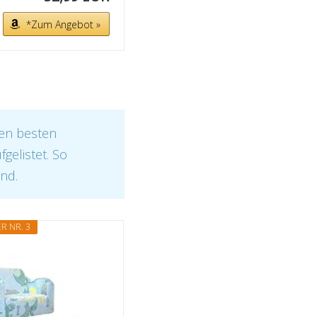
*Zum Angebot »
den besten
gelistet. So
ind.
R NR. 3