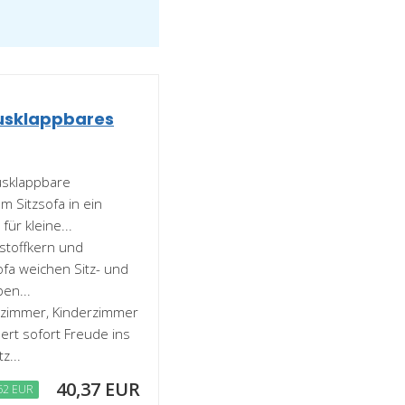
Ausklappbares
ausklappbare
 Sitzsofa in ein
ür kleine...
stoffkern und
ofa weichen Sitz- und
en...
elzimmer, Kinderzimmer
rt sofort Freude ins
z...
40,37 EUR
62 EUR