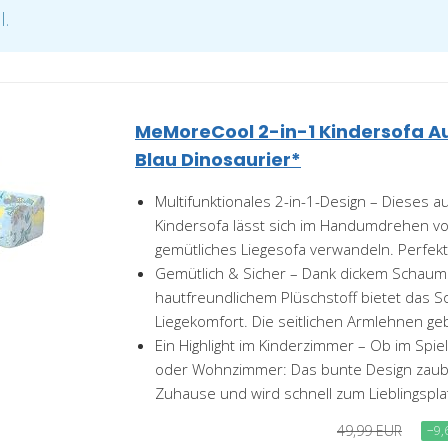
l.
MeMoreCool 2-in-1 Kindersofa 
Blau Dinosaurier*
Multifunktionales 2-in-1-Design – Dieses 
Kindersofa lässt sich im Handumdrehen vom
gemütliches Liegesofa verwandeln. Perfekt f
Gemütlich & Sicher – Dank dickem Schaum
hautfreundlichem Plüschstoff bietet das S
Liegekomfort. Die seitlichen Armlehnen geb
Ein Highlight im Kinderzimmer – Ob im Spi
oder Wohnzimmer: Das bunte Design zaube
Zuhause und wird schnell zum Lieblingsplat
49,99 EUR
−9,