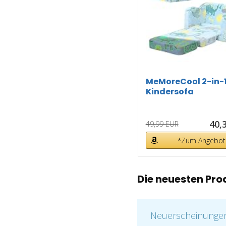
MeMoreCool 2-in-
Kindersofa
Ausklappbares Blau
40,
49,99 EUR
*Zum Angebot
Die neuesten Pro
Neuerscheinungen: