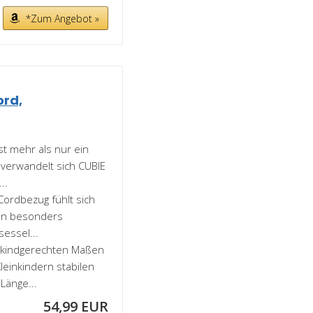
*Zum Angebot »
ord,
st mehr als nur ein
l verwandelt sich CUBIE
..
rdbezug fühlt sich
ein besonders
sessel...
kindgerechten Maßen
leinkindern stabilen
Länge...
54,99 EUR