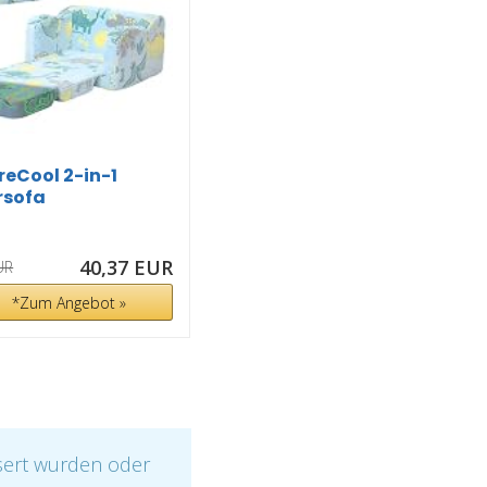
eCool 2-in-1
rsofa
ppbares Blau...
40,37 EUR
UR
*Zum Angebot »
sert wurden oder