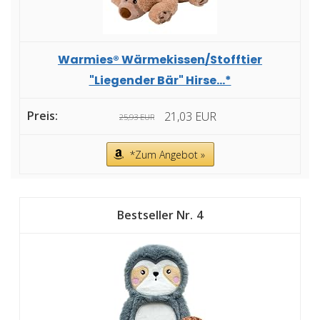
Warmies® Wärmekissen/Stofftier
"Liegender Bär" Hirse...*
21,03 EUR
25,93 EUR
*Zum Angebot »
4