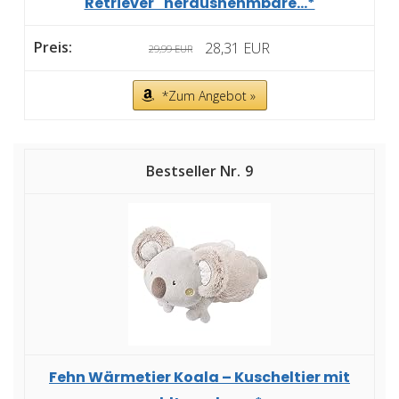
Retriever'' herausnehmbare...*
28,31 EUR
29,99 EUR
*Zum Angebot »
9
Fehn Wärmetier Koala – Kuscheltier mit