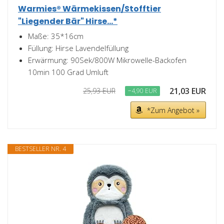
Warmies® Wärmekissen/Stofftier
"Liegender Bär" Hirse...*
Maße: 35*16cm
Füllung: Hirse Lavendelfüllung
Erwärmung: 90Sek/800W Mikrowelle-Backofen
10min 100 Grad Umluft
21,03 EUR
25,93 EUR
−4,90 EUR
*Zum Angebot »
BESTSELLER NR. 4