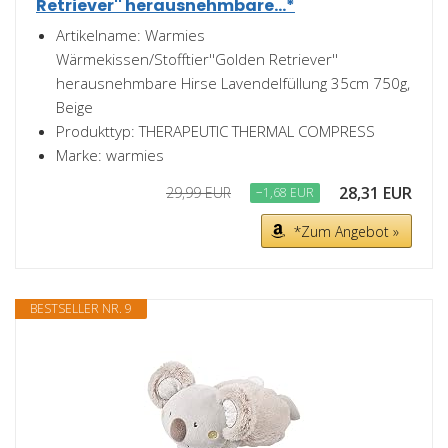
Retriever'' herausnehmbare...*
Artikelname: Warmies
Wärmekissen/Stofftier''Golden Retriever''
herausnehmbare Hirse Lavendelfüllung 35cm 750g,
Beige
Produkttyp: THERAPEUTIC THERMAL COMPRESS
Marke: warmies
28,31 EUR
29,99 EUR
−1,68 EUR
*Zum Angebot »
BESTSELLER NR. 9