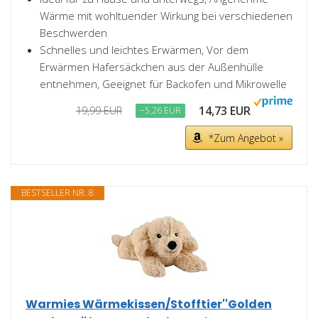
Wärme mit wohltuender Wirkung bei verschiedenen
Beschwerden
Schnelles und leichtes Erwärmen, Vor dem
Erwärmen Hafersäckchen aus der Außenhülle
entnehmen, Geeignet für Backofen und Mikrowelle
14,73 EUR
19,99 EUR
−5,26 EUR
*Zum Angebot »
BESTSELLER NR. 8
Warmies Wärmekissen/Stofftier''Golden