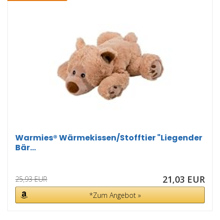
Warmies® Wärmekissen/Stofftier "Liegender
Bär...
21,03 EUR
25,93 EUR
*Zum Angebot »