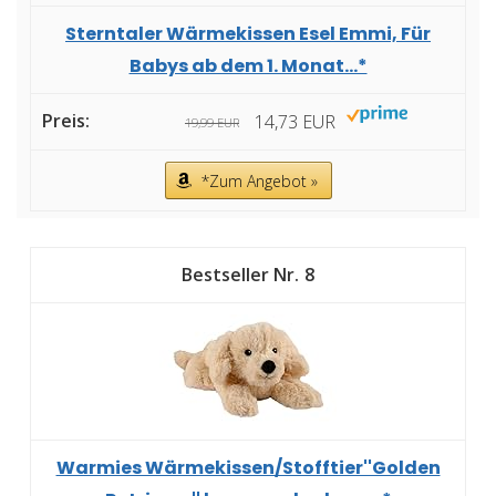
Sterntaler Wärmekissen Esel Emmi, Für
Babys ab dem 1. Monat...*
14,73 EUR
19,99 EUR
*Zum Angebot »
8
Warmies Wärmekissen/Stofftier''Golden