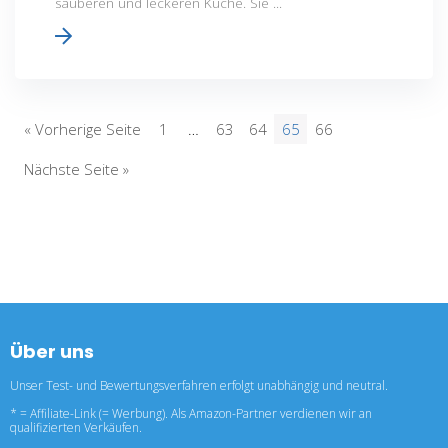
sauberen und leckeren Küche. Sie ...
« Vorherige Seite
1
…
63
64
65
66
Nächste Seite »
Über uns
Unser Test- und Bewertungsverfahren erfolgt unabhängig und neutral.
* = Affiliate-Link (= Werbung). Als Amazon-Partner verdienen wir an
qualifizierten Verkäufen.