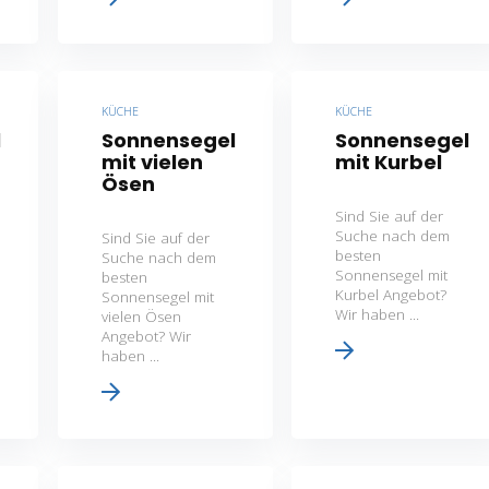
KÜCHE
KÜCHE
l
Sonnensegel
Sonnensegel
mit vielen
mit Kurbel
Ösen
Sind Sie auf der
Suche nach dem
Sind Sie auf der
besten
Suche nach dem
Sonnensegel mit
besten
Kurbel Angebot?
Sonnensegel mit
Wir haben ...
vielen Ösen
Angebot? Wir
haben ...