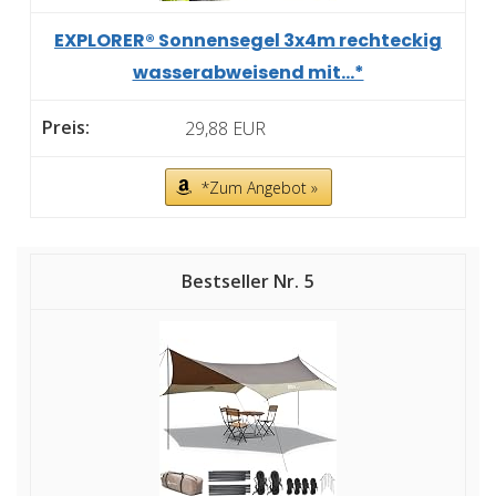
EXPLORER® Sonnensegel 3x4m rechteckig
wasserabweisend mit...*
29,88 EUR
*Zum Angebot »
5