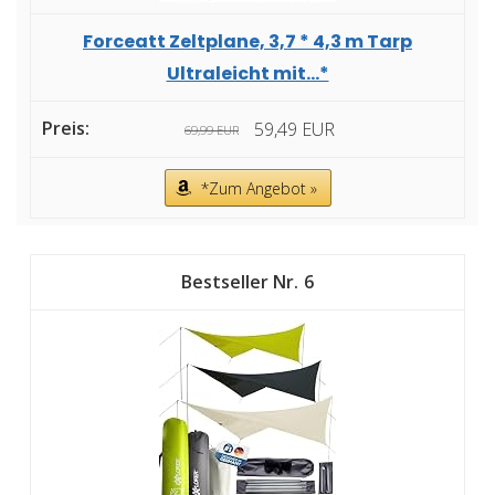
Forceatt Zeltplane, 3,7 * 4,3 m Tarp
Ultraleicht mit...*
59,49 EUR
69,99 EUR
*Zum Angebot »
6