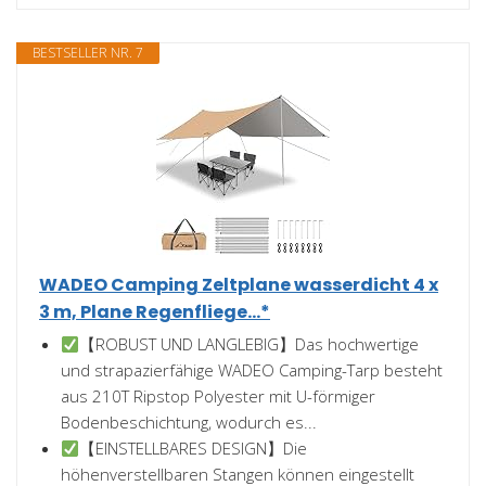
BESTSELLER NR. 7
WADEO Camping Zeltplane wasserdicht 4 x
3 m, Plane Regenfliege...*
【ROBUST UND LANGLEBIG】Das hochwertige
und strapazierfähige WADEO Camping-Tarp besteht
aus 210T Ripstop Polyester mit U-förmiger
Bodenbeschichtung, wodurch es...
【EINSTELLBARES DESIGN】Die
höhenverstellbaren Stangen können eingestellt