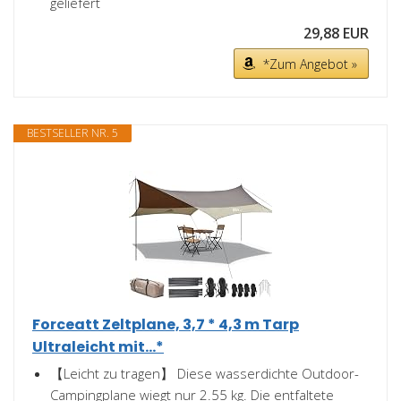
geliefert
29,88 EUR
*Zum Angebot »
BESTSELLER NR. 5
Forceatt Zeltplane, 3,7 * 4,3 m Tarp
Ultraleicht mit...*
【Leicht zu tragen】 Diese wasserdichte Outdoor-
Campingplane wiegt nur 2.55 kg. Die entfaltete