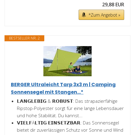
29,88 EUR
*Zum Angebot »
BESTSELLER NR. 2
BERGER Ultraleicht Tarp 3x3 m | Camping
Sonnensegel mit Stangen...*
𝗟𝗔𝗡𝗚𝗟𝗘𝗕𝗜𝗚 & 𝗥𝗢𝗕𝗨𝗦𝗧: Das strapazierfähige
Ripstop-Polyester sorgt für eine lange Lebensdauer
und hohe Stabilität. Du kannst...
𝗩𝗜𝗘𝗟𝗙Ä𝗟𝗧𝗜𝗚 𝗘𝗜𝗡𝗦𝗘𝗧𝗭𝗕𝗔𝗥: Das Sonnensegel
bietet dir zuverlässigen Schutz vor Sonne und Wind