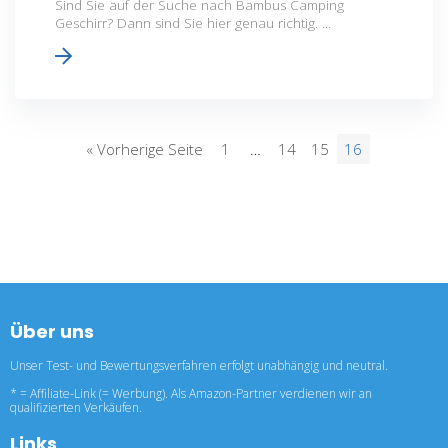
Sind Sie auf der Suche nach Bambus Camping
Geschirr? Dann sind Sie hier genau richtig. ...
« Vorherige Seite
1
…
14
15
16
Über uns
Unser Test- und Bewertungsverfahren erfolgt unabhängig und neutral.
* = Affiliate-Link (= Werbung). Als Amazon-Partner verdienen wir an
qualifizierten Verkäufen.
Links