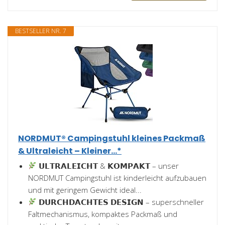
BESTSELLER NR. 7
NORDMUT® Campingstuhl kleines Packmaß
& Ultraleicht – Kleiner...*
𝗨𝗟𝗧𝗥𝗔𝗟𝗘𝗜𝗖𝗛𝗧 & 𝗞𝗢𝗠𝗣𝗔𝗞𝗧 – unser
NORDMUT Campingstuhl ist kinderleicht aufzubauen
und mit geringem Gewicht ideal...
𝗗𝗨𝗥𝗖𝗛𝗗𝗔𝗖𝗛𝗧𝗘𝗦 𝗗𝗘𝗦𝗜𝗚𝗡 – superschneller
Faltmechanismus, kompaktes Packmaß und