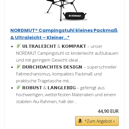
NORDMUT® Campingstuhl kleines Packmaß
& Ultraleicht – Kleiner...*
𝗨𝗟𝗧𝗥𝗔𝗟𝗘𝗜𝗖𝗛𝗧 & 𝗞𝗢𝗠𝗣𝗔𝗞𝗧 – unser
NORDMUT Campingstuhl ist kinderleicht aufzubauen
und mit geringem Gewicht ideal...
𝗗𝗨𝗥𝗖𝗛𝗗𝗔𝗖𝗛𝗧𝗘𝗦 𝗗𝗘𝗦𝗜𝗚𝗡 – superschneller
Faltmechanismus, kompaktes Packmaß und
praktische Tragetasche mit...
𝗥𝗢𝗕𝗨𝗦𝗧 & 𝗟𝗔𝗡𝗚𝗟𝗘𝗕𝗜𝗚 – gefertigt aus
hochwertigen, wetterfesten Materialien und einem
stabilen Alu-Rahmen, hält der...
44,90 EUR
*Zum Angebot »