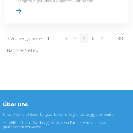
Dampfreiniger Vileda Angebot? Wir haben ...
« Vorherige Seite
1
…
3
4
5
6
7
…
38
Nächste Seite »
Über uns
Unser Test- und Bewertungsverfahren erfolgt unabhängig und neutral.
* = Affiliate-Link (= Werbung). Als Amazon-Partner verdienen wir an
qualifizierten Verkäufen.