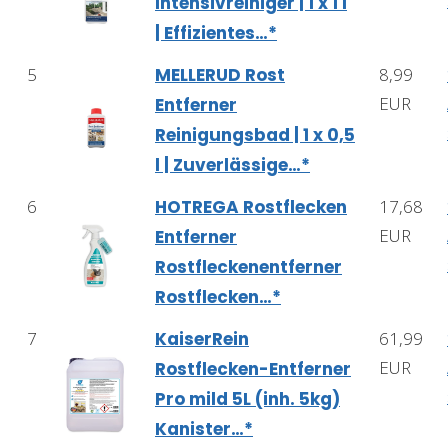
Intensivreiniger | 1 x 1 l
| Effizientes…*
5
MELLERUD Rost
8,99
EUR
Entferner
Reinigungsbad | 1 x 0,5
l | Zuverlässige…*
6
HOTREGA Rostflecken
17,68
EUR
Entferner
Rostfleckenentferner
Rostflecken…*
7
KaiserRein
61,99
EUR
Rostflecken-Entferner
Pro mild 5L (inh. 5kg)
Kanister…*