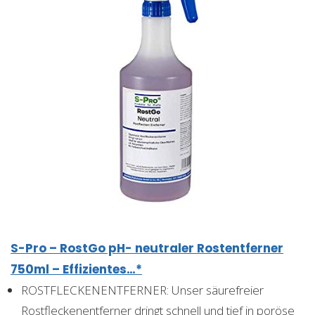
S-Pro – RostGo pH- neutraler Rostentferner
750ml – Effizientes…*
ROSTFLECKENENTFERNER: Unser säurefreier
Rostfleckenentferner dringt schnell und tief in poröse