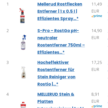
1
Mellerud Rostflecken
11,49
EUR
Entferner | 1 x 0,5 l |
Effizientes Spray…*
2
S-Pro – RostGo pH-
14,90
EUR
neutraler
Rostentferner 750ml –
Effizientes…*
3
Hocheffektiver
17,25
EUR
Rostentferner für
Stein Reiniger von
Rostio |…*
4
MELLERUD Stein &
8,91
EUR
Platten