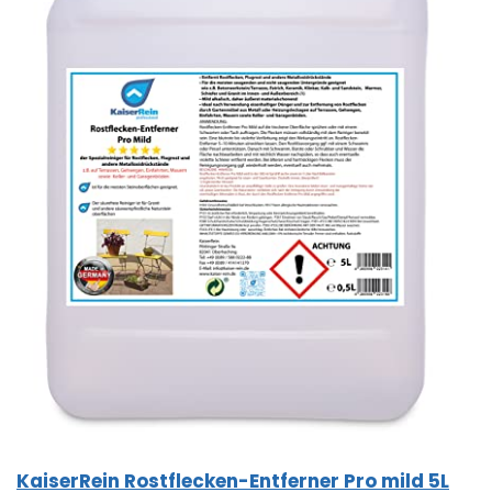
KaiserRein Rostflecken-Entferner Pro mild 5L