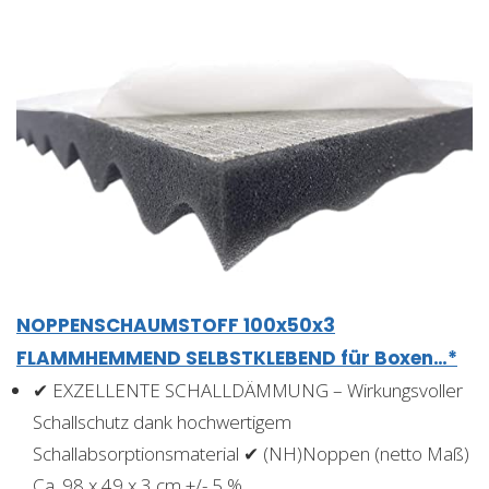
NOPPENSCHAUMSTOFF 100x50x3
FLAMMHEMMEND SELBSTKLEBEND für Boxen…*
✔ EXZELLENTE SCHALLDÄMMUNG – Wirkungsvoller
Schallschutz dank hochwertigem
Schallabsorptionsmaterial ✔ (NH)Noppen (netto Maß)
Ca. 98 x 49 x 3 cm +/- 5 %…