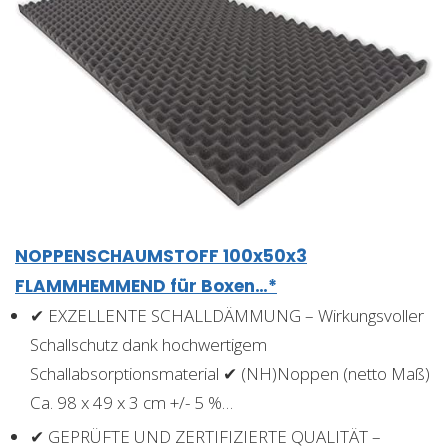
NOPPENSCHAUMSTOFF 100x50x3
FLAMMHEMMEND für Boxen…*
✔ EXZELLENTE SCHALLDÄMMUNG – Wirkungsvoller
Schallschutz dank hochwertigem
Schallabsorptionsmaterial ✔ (NH)Noppen (netto Maß)
Ca. 98 x 49 x 3 cm +/- 5 %…
✔ GEPRÜFTE UND ZERTIFIZIERTE QUALITÄT –