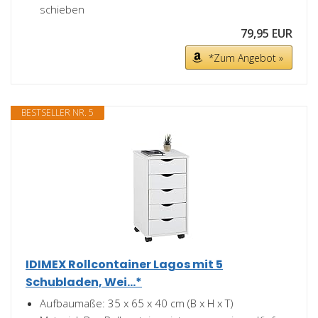
schieben
79,95 EUR
*Zum Angebot »
BESTSELLER NR. 5
IDIMEX Rollcontainer Lagos mit 5
Schubladen, Wei...*
Aufbaumaße: 35 x 65 x 40 cm (B x H x T)