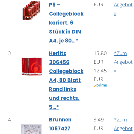
EUR
Angebot
P6 –
»
Collegeblock
kariert, 6
Stück in DIN
A4, je 80…*
3
Herlitz
13,80
*Zum
EUR
Angebot
306456
12,45
»
Collegeblock
EUR
A4, 80 Blatt
Rand links
und rechts,
5…*
4
Brunnen
3,49
*Zum
EUR
Angebot
1067427