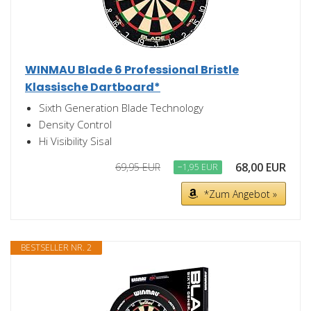
WINMAU Blade 6 Professional Bristle
Klassische Dartboard*
Sixth Generation Blade Technology
Density Control
Hi Visibility Sisal
68,00 EUR
69,95 EUR
−1,95 EUR
*Zum Angebot »
BESTSELLER NR. 2