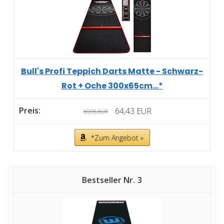
Bull's Profi Teppich Darts Matte - Schwarz-
Rot + Oche 300x65cm...*
64,43 EUR
69,95 EUR
*Zum Angebot »
3