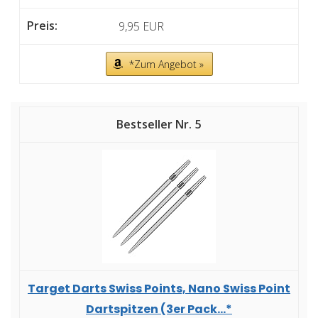
9,95 EUR
*Zum Angebot »
5
Target Darts Swiss Points, Nano Swiss Point
Dartspitzen (3er Pack...*