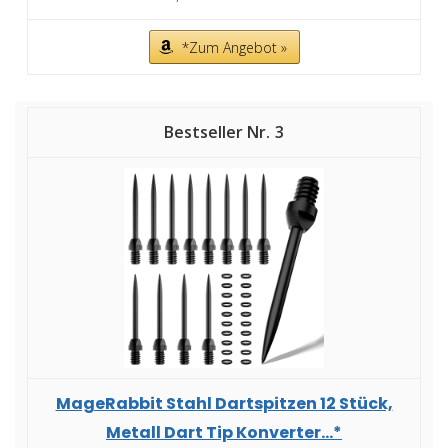
*Zum Angebot »
3
MageRabbit Stahl Dartspitzen 12 Stück,
Metall Dart Tip Konverter...*