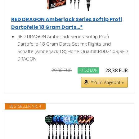
RED DRAGON Amberjack Series Softip Profi
Dartpfeile 18 Gram Darts...*
RED DRAGON Amberjack Series Softip Profi
Dartpfeile 18 Gram Darts Set mit Flights und
Schäfte (Amberjack 18);Hohe Qualität;RDD2509;RED
DRAGON
28,38 EUR
29,90 EUR
−1,52 EUR
*Zum Angebot »
BESTSELLER NR. 4