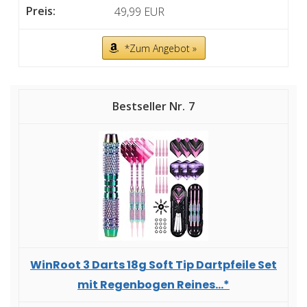
49,99 EUR
*Zum Angebot »
7
WinRoot 3 Darts 18g Soft Tip Dartpfeile Set
mit Regenbogen Reines...*