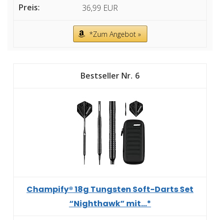
36,99 EUR
*Zum Angebot »
6
Champify® 18g Tungsten Soft-Darts Set
“Nighthawk” mit...*