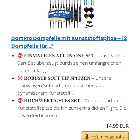
DartPro Dartpfeile mit Kunststoffspitze – 12
Dartpfeile für...*
𝐄𝐈𝐍𝐌𝐀𝐋𝐈𝐆𝐄𝐒 𝐀𝐋𝐋-𝐈𝐍-𝐎𝐍𝐄 𝐒𝐄𝐓 – Das DartPro
Dart Set überzeugt durch seinen umfangreichen
Lieferumfang...
𝐑𝐎𝐁𝐔𝐒𝐓𝐄 𝐒𝐎𝐅𝐓 𝐓𝐈𝐏 𝐒𝐏𝐈𝐓𝐙𝐄𝐍 – Unsere
innovativen Softdartpfeile bestehen aus
dynamischem Kunststoff...
𝐇𝐎𝐂𝐇𝐖𝐄𝐑𝐓𝐈𝐆𝐒𝐓𝐄𝐒 𝐒𝐄𝐓 – Von der Dartpfeile
Kunststoffspitze bis hin zum extra dicken Flight: Die
unvergleichbaren e...
14,99 EUR
*Zum Angebot »