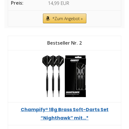
14,99 EUR
*Zum Angebot »
2
Champify® 18g Brass Soft-Darts Set
“Nighthawk” mit...*