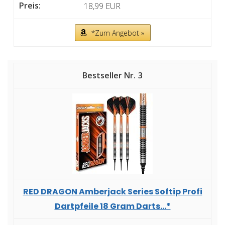
18,99 EUR
*Zum Angebot »
3
RED DRAGON Amberjack Series Softip Profi
Dartpfeile 18 Gram Darts...*