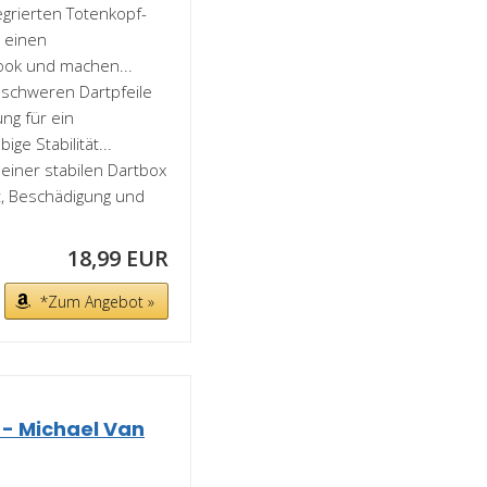
grierten Totenkopf-
s einen
ook und machen...
schweren Dartpfeile
ng für ein
ge Stabilität...
iner stabilen Dartbox
st, Beschädigung und
18,99 EUR
*Zum Angebot »
 - Michael Van