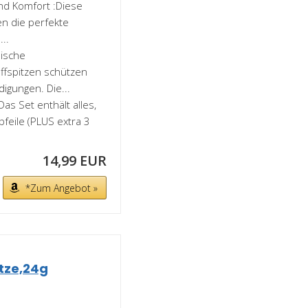
und Komfort :Diese
n die perfekte
..
nische
offspitzen schützen
igungen. Die...
Das Set enthält alles,
feile (PLUS extra 3
14,99 EUR
*Zum Angebot »
itze,24g