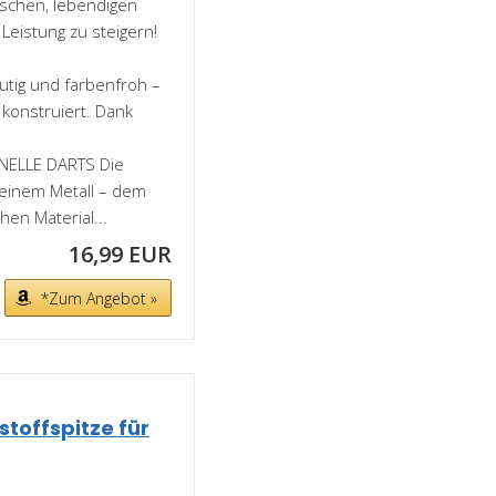
ischen, lebendigen
 Leistung zu steigern!
utig und farbenfroh –
 konstruiert. Dank
.
ELLE DARTS Die
reinem Metall – dem
en Material...
16,99 EUR
*Zum Angebot »
toffspitze für