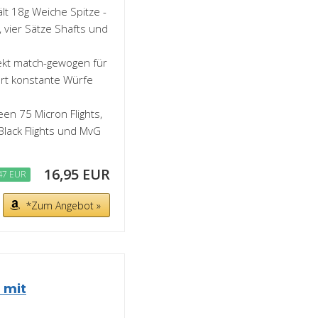
ält 18g Weiche Spitze -
, vier Sätze Shafts und
fekt match-gewogen für
ert konstante Würfe
een 75 Micron Flights,
Black Flights und MvG
16,95 EUR
47 EUR
*Zum Angebot »
 mit