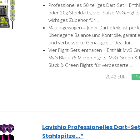
Professionelles 50-teiliges Dart-Set – Enth
oder 20g Steeldarts, vier Sätze MvG-Flights
wichtiges Zubehör für...
Match-gewogen – Jeder Dart pfeile ist per
überlegene Balance und Kontrolle, garanti
und verbesserte Genauigkeit. Ideal für...
Vier Flight-Sets enthalten – Enthält MvG Gr
MvG Black 75 Micron Flights, MvG Green & 
Black & Green Flights für verbesserte...
20,42 EUR
−3,
Lavishio Professionelles Dart-Set
Stahlspitze...*