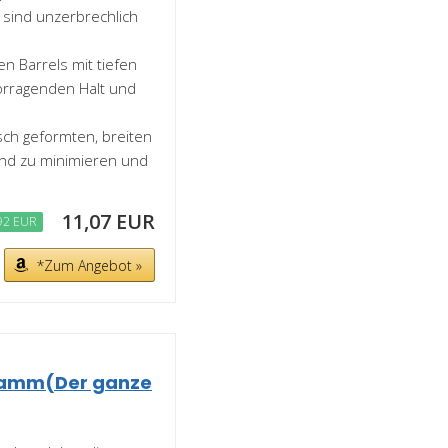
 sind unzerbrechlich
en Barrels mit tiefen
orragenden Halt und
sch geformten, breiten
and zu minimieren und
11,07 EUR
92 EUR
*Zum Angebot »
 Gramm(Der ganze