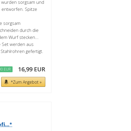
rt wurden sorgsam und
n entworfen. Spitze
re sorgsam
chneiden durch die
edem Wurf stecken...
le Set werden aus
tahlrohren gefertigt.
16,99 EUR
00 EUR
*Zum Angebot »
i...*