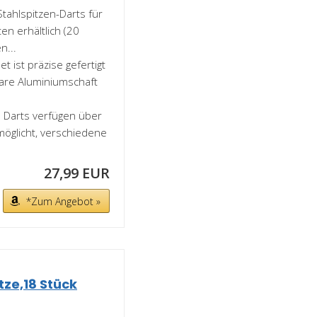
ahlspitzen-Darts für
en erhältlich (20
...
t ist präzise gefertigt
bare Aluminiumschaft
e Darts verfügen über
öglicht, verschiedene
27,99 EUR
*Zum Angebot »
tze,18 Stück