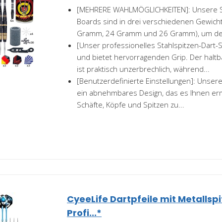
[MEHRERE WAHLMÖGLICHKEITEN]: Unsere St
Boards sind in drei verschiedenen Gewicht
Gramm, 24 Gramm und 26 Gramm), um den
[Unser professionelles Stahlspitzen-Dart-Se
und bietet hervorragenden Grip. Der halt
ist praktisch unzerbrechlich, während...
[Benutzerdefinierte Einstellungen]: Unser
ein abnehmbares Design, das es Ihnen erm
Schäfte, Köpfe und Spitzen zu...
CyeeLife Dartpfeile mit Metallspi
Profi...*