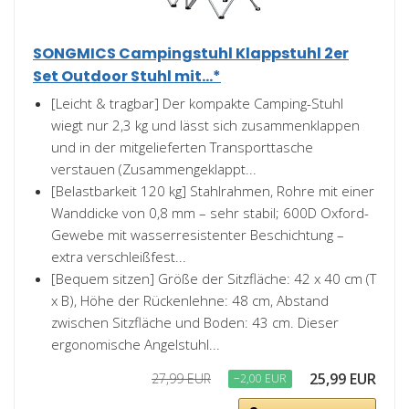
SONGMICS Campingstuhl Klappstuhl 2er
Set Outdoor Stuhl mit...*
[Leicht & tragbar] Der kompakte Camping-Stuhl
wiegt nur 2,3 kg und lässt sich zusammenklappen
und in der mitgelieferten Transporttasche
verstauen (Zusammengeklappt...
[Belastbarkeit 120 kg] Stahlrahmen, Rohre mit einer
Wanddicke von 0,8 mm – sehr stabil; 600D Oxford-
Gewebe mit wasserresistenter Beschichtung –
extra verschleißfest...
[Bequem sitzen] Größe der Sitzfläche: 42 x 40 cm (T
x B), Höhe der Rückenlehne: 48 cm, Abstand
zwischen Sitzfläche und Boden: 43 cm. Dieser
ergonomische Angelstuhl...
25,99 EUR
27,99 EUR
−2,00 EUR