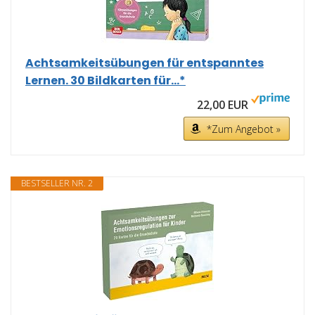
Achtsamkeitsübungen für entspanntes
Lernen. 30 Bildkarten für...*
22,00 EUR
*Zum Angebot »
BESTSELLER NR. 2