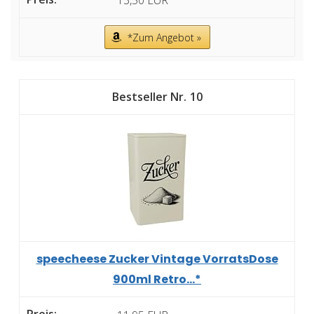
13,50 EUR
*Zum Angebot »
10
speecheese Zucker Vintage VorratsDose
900ml Retro...*