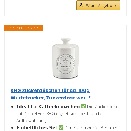
*Zum Angebot »
BESTSELLER NR. 5
KHG Zuckerdöschen für ca. 100g
Würfelzucker, Zuckerdose wei...*
𝗜𝗱𝗲𝗮𝗹 𝗳ü𝗿 𝗞𝗮𝗳𝗳𝗲𝗲𝗸𝗿ä𝗻𝘇𝗰𝗵𝗲𝗻
Die Zuckerdose
mit Deckel von KHG eignet sich ideal für die
Aufbewahrung...
𝗘𝗶𝗻𝗵𝗲𝗶𝘁𝗹𝗶𝗰𝗵𝗲𝘀 𝗦𝗲𝘁
Der Zuckerwürfel Behälter