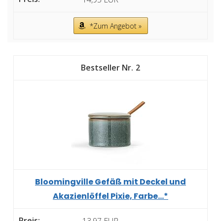
*Zum Angebot »
2
Bloomingville Gefäß mit Deckel und
Akazienlöffel Pixie, Farbe...*
13,97 EUR