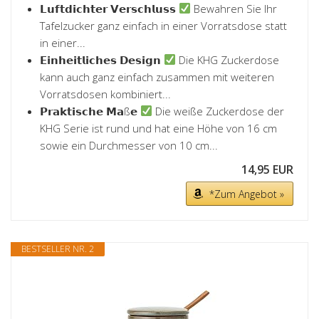
𝗟𝘂𝗳𝘁𝗱𝗶𝗰𝗵𝘁𝗲𝗿 𝗩𝗲𝗿𝘀𝗰𝗵𝗹𝘂𝘀𝘀
Bewahren Sie Ihr
Tafelzucker ganz einfach in einer Vorratsdose statt
in einer...
𝗘𝗶𝗻𝗵𝗲𝗶𝘁𝗹𝗶𝗰𝗵𝗲𝘀 𝗗𝗲𝘀𝗶𝗴𝗻
Die KHG Zuckerdose
kann auch ganz einfach zusammen mit weiteren
Vorratsdosen kombiniert...
𝗣𝗿𝗮𝗸𝘁𝗶𝘀𝗰𝗵𝗲 𝗠𝗮ß𝗲
Die weiße Zuckerdose der
KHG Serie ist rund und hat eine Höhe von 16 cm
sowie ein Durchmesser von 10 cm...
14,95 EUR
*Zum Angebot »
BESTSELLER NR. 2