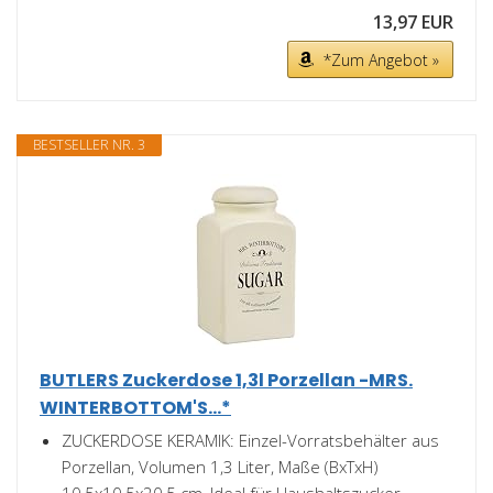
13,97 EUR
*Zum Angebot »
BESTSELLER NR. 3
BUTLERS Zuckerdose 1,3l Porzellan -MRS.
WINTERBOTTOM'S...*
ZUCKERDOSE KERAMIK: Einzel-Vorratsbehälter aus
Porzellan, Volumen 1,3 Liter, Maße (BxTxH)
10,5x10,5x20,5 cm, Ideal für Haushaltszucker.