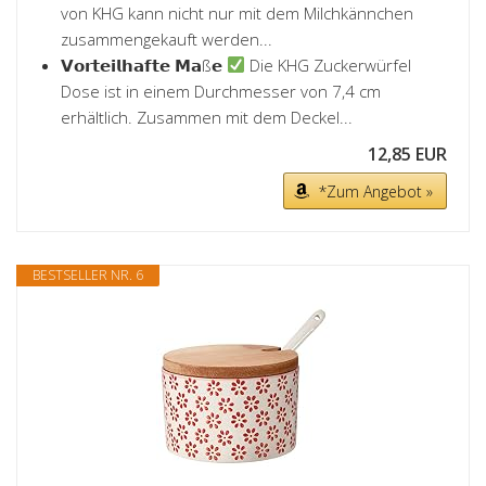
von KHG kann nicht nur mit dem Milchkännchen
zusammengekauft werden...
𝗩𝗼𝗿𝘁𝗲𝗶𝗹𝗵𝗮𝗳𝘁𝗲 𝗠𝗮ß𝗲
Die KHG Zuckerwürfel
Dose ist in einem Durchmesser von 7,4 cm
erhältlich. Zusammen mit dem Deckel...
12,85 EUR
*Zum Angebot »
BESTSELLER NR. 6