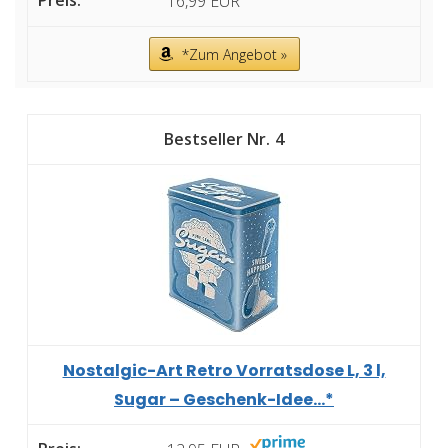
16,99 EUR
*Zum Angebot »
4
Nostalgic-Art Retro Vorratsdose L, 3 l,
Sugar – Geschenk-Idee...*