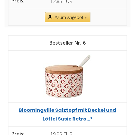
12,85 EUR
*Zum Angebot »
6
Bloomingville Salztopf mit Deckel und
Löffel Susie Retro...*
19,95 EUR