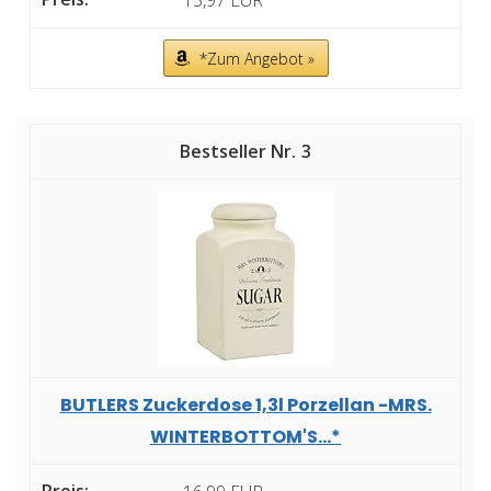
*Zum Angebot »
3
BUTLERS Zuckerdose 1,3l Porzellan -MRS.
WINTERBOTTOM'S...*