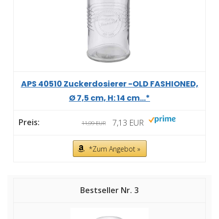
APS 40510 Zuckerdosierer -OLD FASHIONED,
Ø 7,5 cm, H: 14 cm...*
7,13 EUR
11,99 EUR
*Zum Angebot »
3