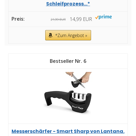
Schleifprozess...*
14,99 EUR
21,99 EUR
*Zum Angebot »
6
Messerschärfer - Smart Sharp von Lantana.