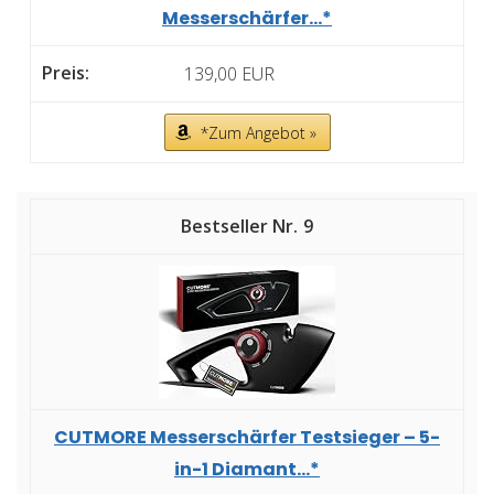
Messerschärfer...*
139,00 EUR
*Zum Angebot »
9
CUTMORE Messerschärfer Testsieger – 5-
in-1 Diamant...*