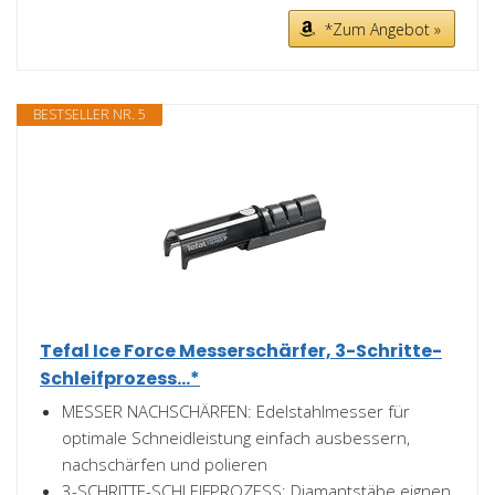
*Zum Angebot »
BESTSELLER NR. 5
Tefal Ice Force Messerschärfer, 3-Schritte-
Schleifprozess...*
MESSER NACHSCHÄRFEN: Edelstahlmesser für
optimale Schneidleistung einfach ausbessern,
nachschärfen und polieren
3-SCHRITTE-SCHLEIFPROZESS: Diamantstäbe eignen