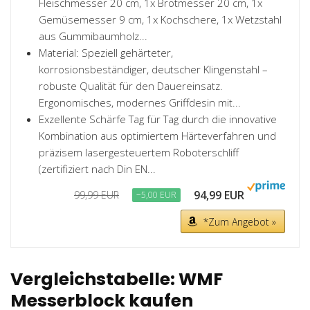
Fleischmesser 20 cm, 1x Brotmesser 20 cm, 1x
Gemüsemesser 9 cm, 1x Kochschere, 1x Wetzstahl
aus Gummibaumholz...
Material: Speziell gehärteter,
korrosionsbeständiger, deutscher Klingenstahl –
robuste Qualität für den Dauereinsatz.
Ergonomisches, modernes Griffdesin mit...
Exzellente Schärfe Tag für Tag durch die innovative
Kombination aus optimiertem Härteverfahren und
präzisem lasergesteuertem Roboterschliff
(zertifiziert nach Din EN...
94,99 EUR
99,99 EUR
−5,00 EUR
*Zum Angebot »
Vergleichstabelle: WMF
Messerblock kaufen