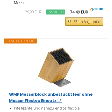
Messer.
74,49 EUR
129,99 EUR
−55,50 EUR
*Zum Angebot »
BESTSELLER NR. 8
WMF Messerblock unbestückt leer ohne
Messer Flextec Einsatz...*
Intelligente und nahezu endlos flexible