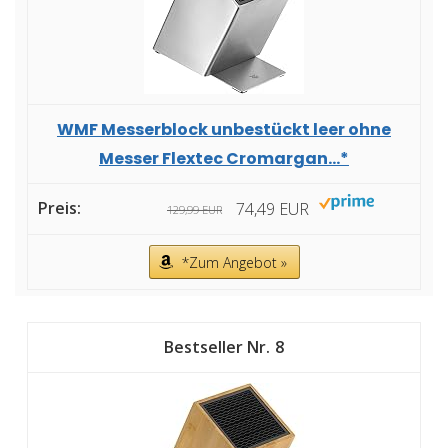
WMF Messerblock unbestückt leer ohne
Messer Flextec Cromargan...*
74,49 EUR
129,99 EUR
*Zum Angebot »
8