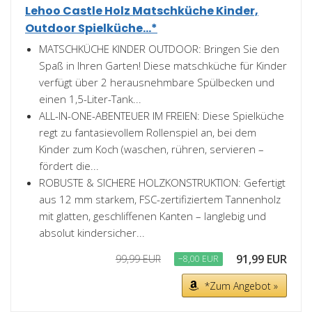
Lehoo Castle Holz Matschküche Kinder,
Outdoor Spielküche...*
MATSCHKÜCHE KINDER OUTDOOR: Bringen Sie den
Spaß in Ihren Garten! Diese matschküche für Kinder
verfügt über 2 herausnehmbare Spülbecken und
einen 1,5-Liter-Tank...
ALL-IN-ONE-ABENTEUER IM FREIEN: Diese Spielküche
regt zu fantasievollem Rollenspiel an, bei dem
Kinder zum Koch (waschen, rühren, servieren –
fördert die...
ROBUSTE & SICHERE HOLZKONSTRUKTION: Gefertigt
aus 12 mm starkem, FSC-zertifiziertem Tannenholz
mit glatten, geschliffenen Kanten – langlebig und
absolut kindersicher...
91,99 EUR
99,99 EUR
−8,00 EUR
*Zum Angebot »