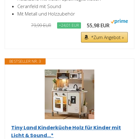
Ceranfeld mit Sound
Mit Metall und Holzzubehör
55,98 EUR
79,99 EUR
−24,01 EUR
*Zum Angebot »
BESTSELLER NR. 3
Tiny Land Kinderküche Holz für Kinder mit
Licht & Sound...*