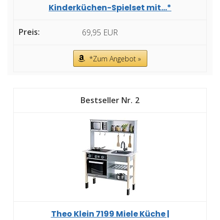
Kinderküchen-Spielset mit...*
69,95 EUR
*Zum Angebot »
2
Theo Klein 7199 Miele Küche |