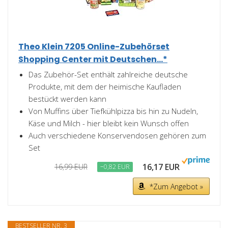
Theo Klein 7205 Online-Zubehörset
Shopping Center mit Deutschen...*
Das Zubehör-Set enthält zahlreiche deutsche
Produkte, mit dem der heimische Kaufladen
bestückt werden kann
Von Muffins über Tiefkühlpizza bis hin zu Nudeln,
Käse und Milch - hier bleibt kein Wunsch offen
Auch verschiedene Konservendosen gehören zum
Set
16,17 EUR
16,99 EUR
−0,82 EUR
*Zum Angebot »
BESTSELLER NR. 3