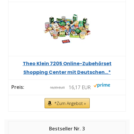
Theo Klein 7205 Online-Zubehörset
Shopping Center mit Deutschen...*
16,17 EUR
16,99 EUR
*Zum Angebot »
3