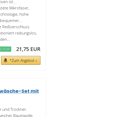
en ist...
tete Mikrofaser,
echnologie, hohe
 bequemer...
te Reißverschluss
tioniert reibungslos,
den...
21,75 EUR
32 EUR
*Zum Angebot »
twäsche-Set mit
e und Trockner.
 weicher Baumwolle.