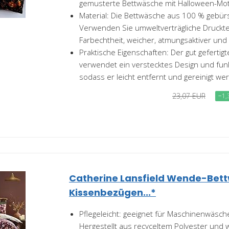
gemusterte Bettwäsche mit Halloween-Motiv
Material: Die Bettwäsche aus 100 % gebürs
Verwenden Sie umweltverträgliche Druckt
Farbechtheit, weicher, atmungsaktiver und
Praktische Eigenschaften: Der gut gefertig
verwendet ein verstecktes Design und funk
sodass er leicht entfernt und gereinigt wer
23,07 EUR
−1,
Catherine Lansfield Wende-Bet
Kissenbezügen...*
Pflegeleicht: geeignet für Maschinenwäsch
Hergestellt aus recyceltem Polyester und