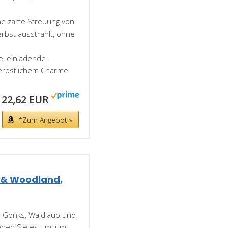
e zarte Streuung von
rbst ausstrahlt, ohne
e, einladende
erbstlichem Charme
22,62 EUR
*Zum Angebot »
 & Woodland,
e Gonks, Waldlaub und
rehen Sie es um, um