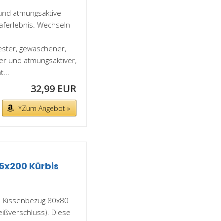
und atmungsaktive
aferlebnis. Wechseln
ster, gewaschener,
er und atmungsaktiver,
...
32,99 EUR
*Zum Angebot »
5x200 Kürbis
1 Kissenbezug 80x80
eißverschluss). Diese