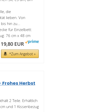
le, die
tät lieben. Von
is hin zu...
cke für Einzelbett:
ug: 76 cm x 48 cm
19,80 EUR
*Zum Angebot »
- Frohes Herbst
t 2 Teile. Erhältlich
0 cm und 1 Kissenbezug