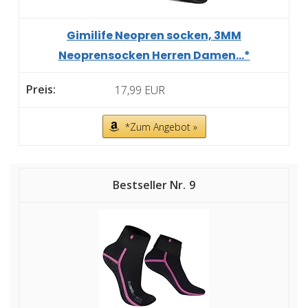
Gimilife Neopren socken, 3MM
Neoprensocken Herren Damen...*
17,99 EUR
*Zum Angebot »
9