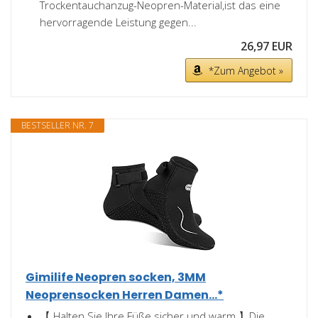
Trockentauchanzug-Neopren-Material,ist das eine
hervorragende Leistung gegen...
26,97 EUR
*Zum Angebot »
BESTSELLER NR. 7
Gimilife Neopren socken, 3MM
Neoprensocken Herren Damen...*
【 Halten Sie Ihre Füße sicher und warm 】Die