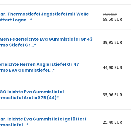
r. Thermostiefel Jagdstiefel mit Wolle
74,90 EUR
69,50 EUR
ttert Logan...*
Men Federleichte Eva Gummistiefel Gr 43
39,95 EUR
mo Stiefel Gr...*
rleichte Herren Anglerstiefel Gr 47
44,90 EUR
mo EVA Gummistiefel...*
GO leichte Eva Gummistiefel
35,96 EUR
mostiefel Arctic 875 (44)*
r. leichte Eva Gummistiefel gefüttert
25,40 EUR
mostiefel...*