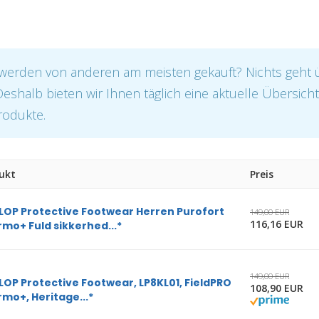
werden von anderen am meisten gekauft? Nichts geht 
 Deshalb bieten wir Ihnen täglich eine aktuelle Übersich
rodukte.
ukt
Preis
OP Protective Footwear Herren Purofort
149,00 EUR
116,16 EUR
mo+ Fuld sikkerhed...*
149,00 EUR
OP Protective Footwear, LP8KL01, FieldPRO
108,90 EUR
mo+, Heritage...*