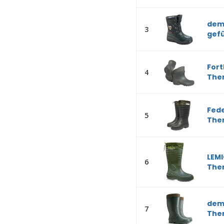
dema
3
gefü
Fort
4
Ther
Fede
5
Ther
LEMI
6
Ther
dema
7
Ther