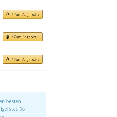
*Zum Angebot »
*Zum Angebot »
*Zum Angebot »
den besten
gelistet. So
ind.