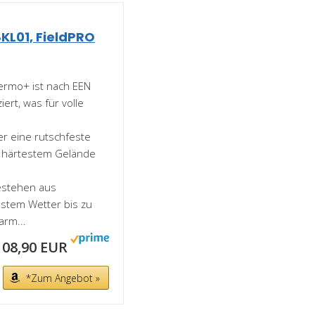
KL01, FieldPRO
ermo+ ist nach EEN
ert, was für volle
er eine rutschfeste
f härtestem Gelände
bestehen aus
stem Wetter bis zu
arm...
108,90 EUR
*Zum Angebot »