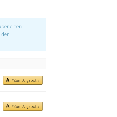
über einen
t der
*Zum Angebot »
*Zum Angebot »