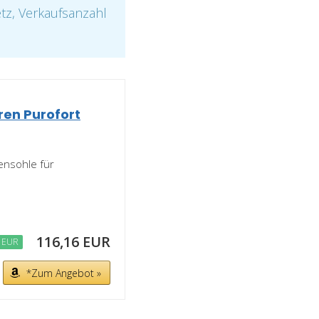
etz, Verkaufsanzahl
ren Purofort
ensohle für
116,16 EUR
 EUR
*Zum Angebot »