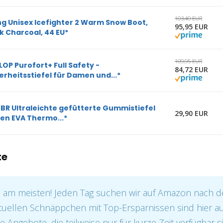
103,40 EUR
ng Unisex Icefighter 2 Warm Snow Boot,
95,95 EUR
k Charcoal, 44 EU*
109,95 EUR
OP Purofort+ Full Safety -
84,72 EUR
erheitsstiefel für Damen und...*
BR Ultraleichte gefütterte Gummistiefel
29,90 EUR
en EVA Thermo...*
te
e am meisten! Jeden Tag suchen wir auf Amazon nach 
tuellen Schnäppchen mit Top-Ersparnissen sind hier auf
e Angebote, die teilweise nur für kurze Zeit verfügbar s