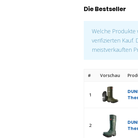
Die Bestseller
Welche Produkte 
verifizierten Kauf.
meistverkauften P
#
Vorschau
Prod
DUNL
1
Ther
DUNL
2
Ther