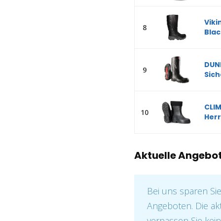
Viki
8
Blac
DUNL
9
Sich
CLIM
10
Herr
Aktuelle Angebo
Bei uns sparen Si
Angeboten. Die ak
verpassen Sie kein