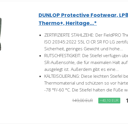
DUNLOP Protective Footwear, LP8
Thermo+, Heritage...*
ZERTIFIZIERTE STAHLZEHE: Der FieldPRO Th
ISO 20345:2022 S5L CI CR SR FO LG zertifizi
Sicherheit, geringes Gewicht und hohe...
RUTSCHFESTIGKEIT: Die Stiefel verfügen üb
SR-Außensohle, die für maximalen Halt au
ausgelegt ist. Außerdem gibt es eine...
KÄLTEISOLIERUNG: Diese leichten Stiefel 
Thermomaterial und schützen so vor härte
-78 °F/-60 °C. Die Stiefel halten die Füße w
149,00 EUR
−40,10 EUR