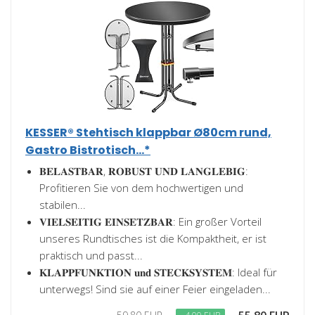
KESSER® Stehtisch klappbar Ø80cm rund,
Gastro Bistrotisch...*
𝐁𝐄𝐋𝐀𝐒𝐓𝐁𝐀𝐑, 𝐑𝐎𝐁𝐔𝐒𝐓 𝐔𝐍𝐃 𝐋𝐀𝐍𝐆𝐋𝐄𝐁𝐈𝐆:
Profitieren Sie von dem hochwertigen und
stabilen...
𝐕𝐈𝐄𝐋𝐒𝐄𝐈𝐓𝐈𝐆 𝐄𝐈𝐍𝐒𝐄𝐓𝐙𝐁𝐀𝐑: Ein großer Vorteil
unseres Rundtisches ist die Kompaktheit, er ist
praktisch und passt...
𝐊𝐋𝐀𝐏𝐏𝐅𝐔𝐍𝐊𝐓𝐈𝐎𝐍 𝐮𝐧𝐝 𝐒𝐓𝐄𝐂𝐊𝐒𝐘𝐒𝐓𝐄𝐌: Ideal für
unterwegs! Sind sie auf einer Feier eingeladen...