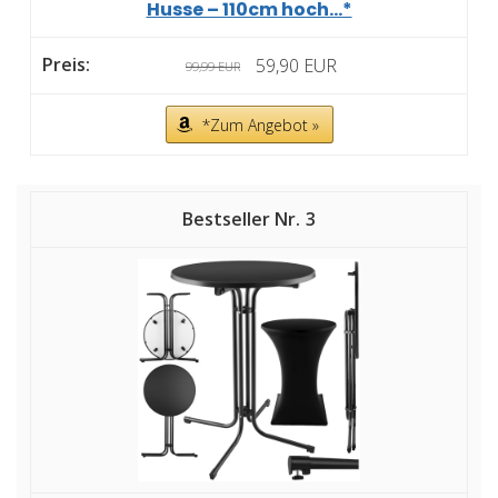
Husse – 110cm hoch...*
59,90 EUR
99,99 EUR
*Zum Angebot »
3