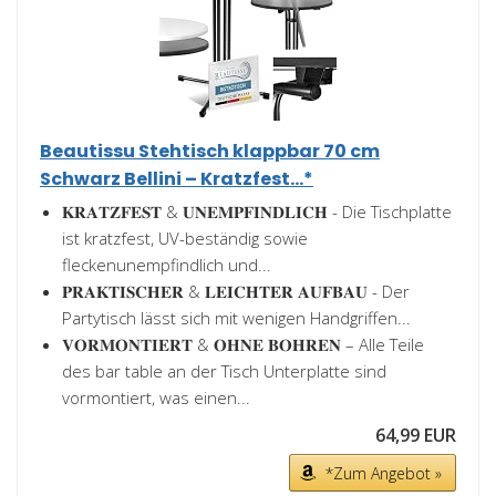
Beautissu Stehtisch klappbar 70 cm
Schwarz Bellini – Kratzfest...*
𝐊𝐑𝐀𝐓𝐙𝐅𝐄𝐒𝐓 & 𝐔𝐍𝐄𝐌𝐏𝐅𝐈𝐍𝐃𝐋𝐈𝐂𝐇 - Die Tischplatte
ist kratzfest, UV-beständig sowie
fleckenunempfindlich und...
𝐏𝐑𝐀𝐊𝐓𝐈𝐒𝐂𝐇𝐄𝐑 & 𝐋𝐄𝐈𝐂𝐇𝐓𝐄𝐑 𝐀𝐔𝐅𝐁𝐀𝐔 - Der
Partytisch lässt sich mit wenigen Handgriffen...
𝐕𝐎𝐑𝐌𝐎𝐍𝐓𝐈𝐄𝐑𝐓 & 𝐎𝐇𝐍𝐄 𝐁𝐎𝐇𝐑𝐄𝐍 – Alle Teile
des bar table an der Tisch Unterplatte sind
vormontiert, was einen...
64,99 EUR
*Zum Angebot »