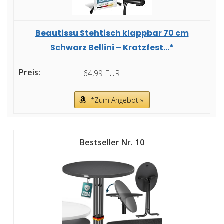
Beautissu Stehtisch klappbar 70 cm
Schwarz Bellini – Kratzfest...*
64,99 EUR
*Zum Angebot »
10