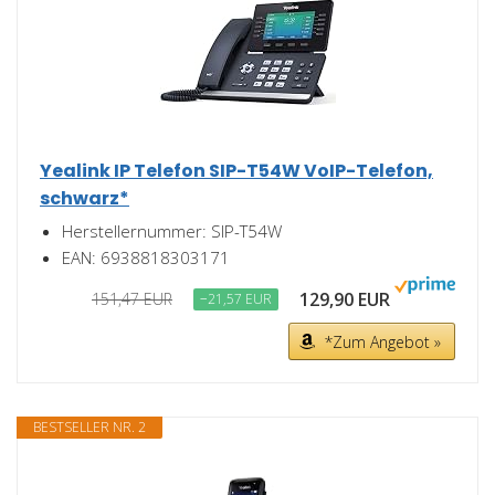
Yealink IP Telefon SIP-T54W VoIP-Telefon,
schwarz*
Herstellernummer: SIP-T54W
EAN: 6938818303171
129,90 EUR
151,47 EUR
−21,57 EUR
*Zum Angebot »
BESTSELLER NR. 2