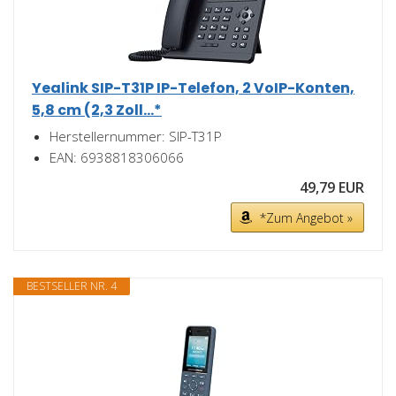
Yealink SIP-T31P IP-Telefon, 2 VoIP-Konten,
5,8 cm (2,3 Zoll...*
Herstellernummer: SIP-T31P
EAN: 6938818306066
49,79 EUR
*Zum Angebot »
BESTSELLER NR. 4