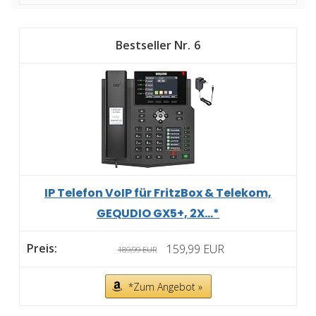
6
IP Telefon VoIP für FritzBox & Telekom,
GEQUDIO GX5+, 2X...*
159,99 EUR
189,99 EUR
*Zum Angebot »