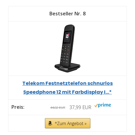
8
Telekom Festnetztelefon schnurlos
Speedphone 12 mit Farbdisplay I...*
37,99 EUR
44,02 EUR
*Zum Angebot »