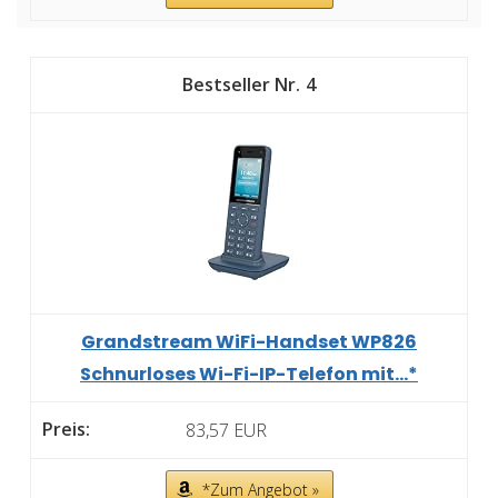
4
Grandstream WiFi-Handset WP826
Schnurloses Wi-Fi-IP-Telefon mit...*
83,57 EUR
*Zum Angebot »