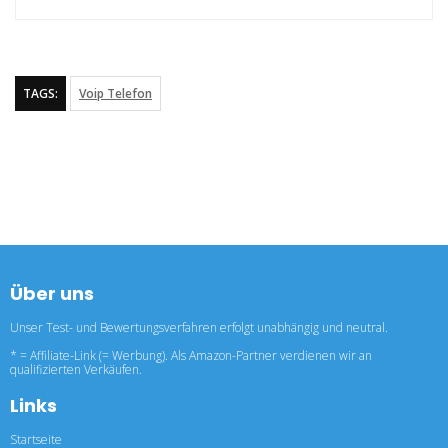
TAGS:
Voip Telefon
Über uns
Unser Test- und Bewertungsverfahren erfolgt unabhängig und neutral.
* = Affiliate-Link (= Werbung). Als Amazon-Partner verdienen wir an
qualifizierten Verkäufen.
Links
Startseite