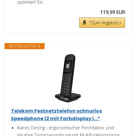
optimiert für...
119,99 EUR
*Zum Angebot »
BESTSELLER NR. 8
Telekom Festnetztelefon schnurlos
Speedphone 12 mit Farbdisplay I...*
Klares Desing - ergonomischer Formfaktor und
intuitive Tastenanordnung mit Multifunktionstaste