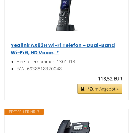
Yealink AX83H Wi-Fi Telefon – Dual-Band
Wi-Fi 6, HD Voice...*
Herstellernummer: 1301013
EAN: 6938818320048
118,52 EUR
*Zum Angebot »
BESTSELLER NR. 3