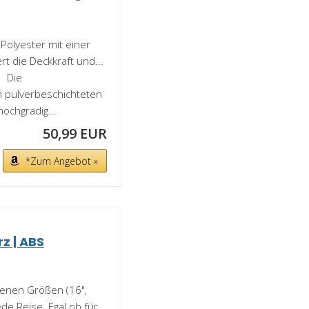
Polyester mit einer
t die Deckkraft und...
】 Die
 pulverbeschichteten
ochgradig...
50,99 EUR
*Zum Angebot »
z | ABS
edenen Größen (16",
ede Reise. Egal ob für