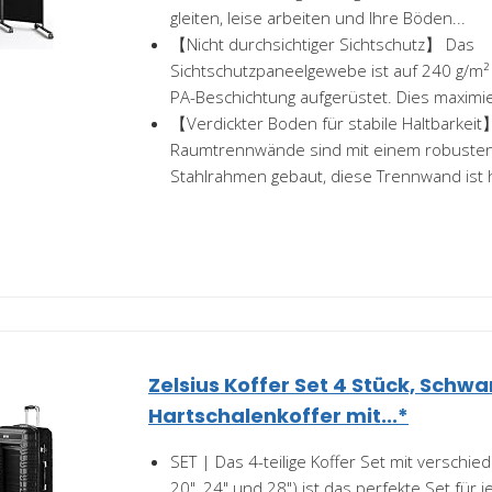
gleiten, leise arbeiten und Ihre Böden...
【Nicht durchsichtiger Sichtschutz】 Das
Sichtschutzpaneelgewebe ist auf 240 g/m² 
PA-Beschichtung aufgerüstet. Dies maximier
【Verdickter Boden für stabile Haltbarkeit
Raumtrennwände sind mit einem robusten
Stahlrahmen gebaut, diese Trennwand ist h
Zelsius Koffer Set 4 Stück, Schwar
Hartschalenkoffer mit...*
SET | Das 4-teilige Koffer Set mit verschi
20", 24" und 28") ist das perfekte Set für j