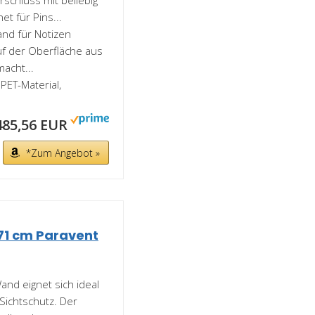
rschluss mit beliebig
t für Pins...
and für Notizen
uf der Oberfläche aus
acht...
PET-Material,
485,56 EUR
*Zum Angebot »
171 cm Paravent
and eignet sich ideal
Sichtschutz. Der