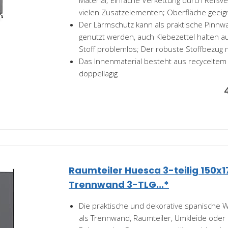
Material; Einfache Verkettung durch Reißve
vielen Zusatzelementen; Oberfläche geeigne
Der Lärmschutz kann als praktische Pinnw
genutzt werden, auch Klebezettel halten a
Stoff problemlos; Der robuste Stoffbezug m
Das Innenmaterial besteht aus recyceltem 
doppellagig
Raumteiler Huesca 3-teilig 150x
Trennwand 3-TLG...*
Die praktische und dekorative spanische W
als Trennwand, Raumteiler, Umkleide oder 