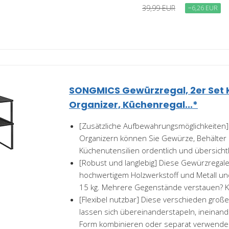
39,99 EUR
−6,26 EUR
SONGMICS Gewürzregal, 2er Set
Organizer, Küchenregal...*
[Zusätzliche Aufbewahrungsmöglichkeiten]
Organizern können Sie Gewürze, Behälter
Küchenutensilien ordentlich und übersichtli
[Robust und langlebig] Diese Gewürzregal
hochwertigem Holzwerkstoff und Metall und
15 kg. Mehrere Gegenstände verstauen? Ke
[Flexibel nutzbar] Diese verschieden groß
lassen sich übereinanderstapeln, ineinande
Form kombinieren oder separat verwenden