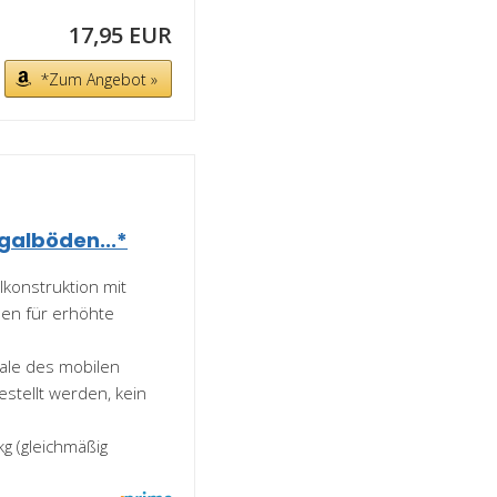
17,95 EUR
*Zum Angebot »
galböden...*
lkonstruktion mit
üßen für erhöhte
ale des mobilen
stellt werden, kein
kg (gleichmäßig