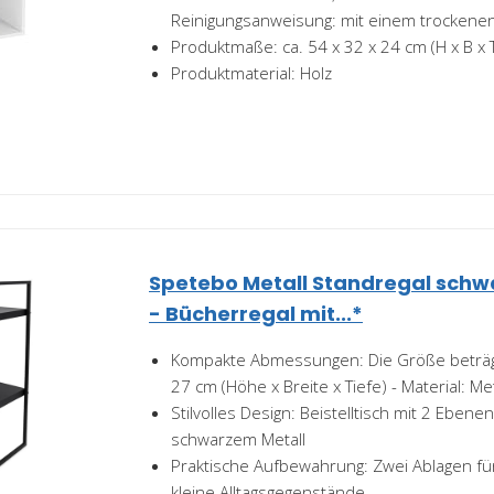
Reinigungsanweisung: mit einem trockenen
Produktmaße: ca. 54 x 32 x 24 cm (H x B x 
Produktmaterial: Holz
Spetebo Metall Standregal schwa
- Bücherregal mit...*
Kompakte Abmessungen: Die Größe beträgt
27 cm (Höhe x Breite x Tiefe) - Material: Me
Stilvolles Design: Beistelltisch mit 2 Ebene
schwarzem Metall
Praktische Aufbewahrung: Zwei Ablagen fü
kleine Alltagsgegenstände