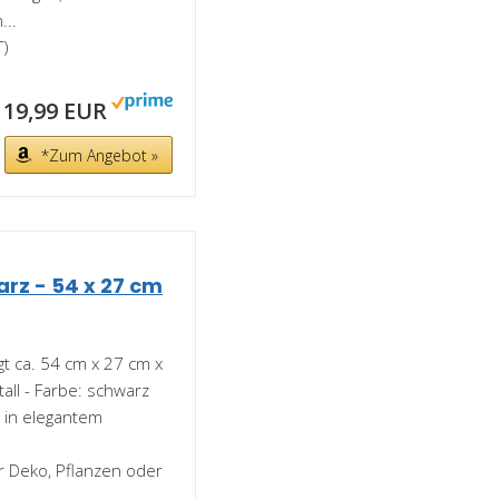
...
T)
19,99 EUR
*Zum Angebot »
rz - 54 x 27 cm
 ca. 54 cm x 27 cm x
tall - Farbe: schwarz
n in elegantem
r Deko, Pflanzen oder