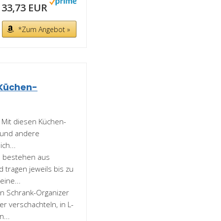
33,73 EUR
*Zum Angebot »
 Küchen-
 Mit diesen Küchen-
 und andere
ch...
e bestehen aus
 tragen jeweils bis zu
ine...
en Schrank-Organizer
r verschachteln, in L-
...