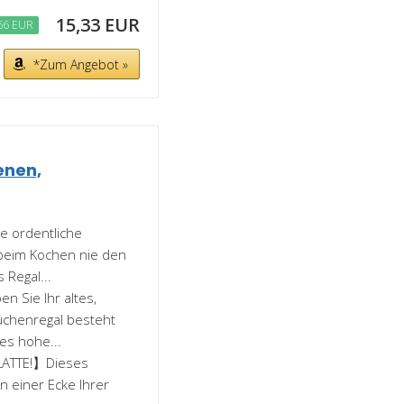
15,33 EUR
66 EUR
*Zum Angebot »
enen,
 ordentliche
 beim Kochen nie den
 Regal...
 Sie Ihr altes,
üchenregal besteht
s hohe...
LATTE!】Dieses
in einer Ecke Ihrer