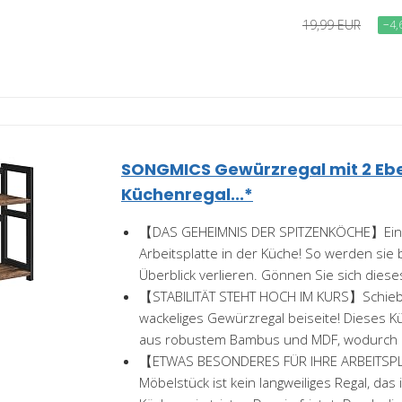
19,99 EUR
−4,
SONGMICS Gewürzregal mit 2 Eb
Küchenregal...*
【DAS GEHEIMNIS DER SPITZENKÖCHE】Eine
Arbeitsplatte in der Küche! So werden sie
Überblick verlieren. Gönnen Sie sich dieses
【STABILITÄT STEHT HOCH IM KURS】Schieben
wackeliges Gewürzregal beiseite! Dieses K
aus robustem Bambus und MDF, wodurch e
【ETWAS BESONDERES FÜR IHRE ARBEITSP
Möbelstück ist kein langweiliges Regal, das 