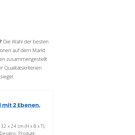
?
Die Wahl der besten
ptionen auf dem Markt
ngen zusammengestellt.
 Qualitätskriterien.
siegel.
 mit 2 Ebenen,
32 x 24 cm (H x B x T);
 Designs; Produkt-