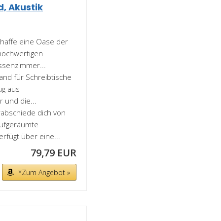
, Akustik
haffe eine Oase der
hochwertigen
assenzimmer...
nd für Schreibtische
zug aus
 und die...
bschiede dich von
aufgeräumte
rfügt über eine...
79,79 EUR
*Zum Angebot »