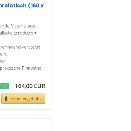
reibtisch (160 x
ierende Material aus
llschutz reduziert
 Tischtrennwand versteckt
in...
 der
 praktische Pinnwand
164,00 EUR
 EUR
*Zum Angebot »