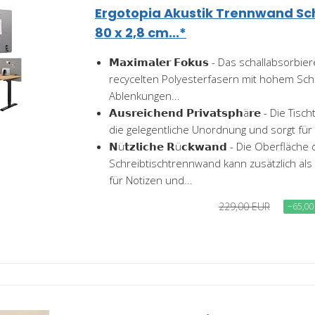
Ergotopia Akustik Trennwand Sch
80 x 2,8 cm...*
𝗠𝗮𝘅𝗶𝗺𝗮𝗹𝗲𝗿 𝗙𝗼𝗸𝘂𝘀 - Das schallabsorb
recycelten Polyesterfasern mit hohem Scha
Ablenkungen...
𝗔𝘂𝘀𝗿𝗲𝗶𝗰𝗵𝗲𝗻𝗱 𝗣𝗿𝗶𝘃𝗮𝘁𝘀𝗽𝗵ä𝗿𝗲 - Die
die gelegentliche Unordnung und sorgt für e
𝗡ü𝘁𝘇𝗹𝗶𝗰𝗵𝗲 𝗥ü𝗰𝗸𝘄𝗮𝗻𝗱 - Die Oberfläche
Schreibtischtrennwand kann zusätzlich als
für Notizen und...
229,00 EUR
−65,00