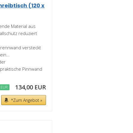
reibtisch (120 x
ierende Material aus
llschutz reduziert
 Tischtrennwand versteckt
in...
 der
 praktische Pinnwand
134,00 EUR
 EUR
*Zum Angebot »