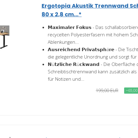
Ergotopia Akustik Trennwand Sch
80 x 2,8 cm...*
𝗠𝗮𝘅𝗶𝗺𝗮𝗹𝗲𝗿 𝗙𝗼𝗸𝘂𝘀 - Das schallabsorb
recycelten Polyesterfasern mit hohem Scha
Ablenkungen...
𝗔𝘂𝘀𝗿𝗲𝗶𝗰𝗵𝗲𝗻𝗱 𝗣𝗿𝗶𝘃𝗮𝘁𝘀𝗽𝗵ä𝗿𝗲 - Die
die gelegentliche Unordnung und sorgt für e
𝗡ü𝘁𝘇𝗹𝗶𝗰𝗵𝗲 𝗥ü𝗰𝗸𝘄𝗮𝗻𝗱 - Die Oberfläche
Schreibtischtrennwand kann zusätzlich als
für Notizen und...
199,00 EUR
−65,00