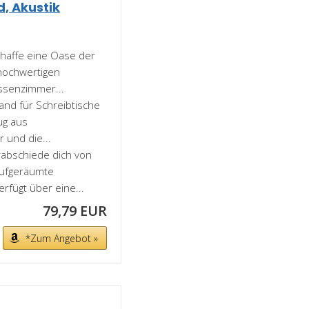
, Akustik
haffe eine Oase der
hochwertigen
assenzimmer...
nd für Schreibtische
zug aus
 und die...
bschiede dich von
aufgeräumte
rfügt über eine...
79,79 EUR
*Zum Angebot »