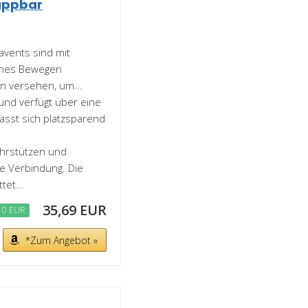
appbar
avents sind mit
aches Bewegen
n versehen, um...
r und verfügt über eine
lässt sich platzsparend
rohrstützen und
e Verbindung. Die
tet...
35,69 EUR
10 EUR
*Zum Angebot »