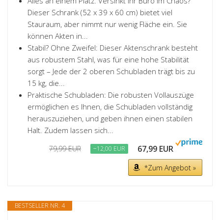
Alles an einem Platz: Versinkt Ihr Büro im Chaos?
Dieser Schrank (52 x 39 x 60 cm) bietet viel
Stauraum, aber nimmt nur wenig Fläche ein. Sie
können Akten in...
Stabil? Ohne Zweifel: Dieser Aktenschrank besteht
aus robustem Stahl, was für eine hohe Stabilität
sorgt – Jede der 2 oberen Schubladen trägt bis zu
15 kg, die...
Praktische Schubladen: Die robusten Vollauszüge
ermöglichen es Ihnen, die Schubladen vollständig
herauszuziehen, und geben ihnen einen stabilen
Halt. Zudem lassen sich...
67,99 EUR
79,99 EUR
−12,00 EUR
*Zum Angebot »
BESTSELLER NR. 4