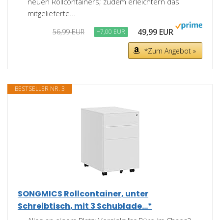
neuen Rollcontainers; zudem erleichtern das
mitgelieferte...
49,99 EUR
56,99 EUR
−7,00 EUR
*Zum Angebot »
BESTSELLER NR. 3
SONGMICS Rollcontainer, unter
Schreibtisch, mit 3 Schublade...*