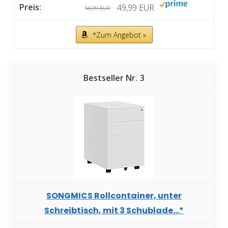
49,99 EUR
56,99 EUR
*Zum Angebot »
3
SONGMICS Rollcontainer, unter
Schreibtisch, mit 3 Schublade...*