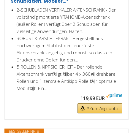
Schubladen, Mobiler...*
2-SCHUBLADEN VERTIKALER AKTENSCHRANK - Der
vollständig montierte YITAHOME-Aktenschrank
(außer Rollen) verfügt über 2 Schubladen für
vielseitige Anwendungen. Halten...
ROBUST & ABSCHLIEßBAR - Hergestellt aus
hochwertigem Stahl ist der feuerfeste
Aktenschrank langlebig und robust, so dass ein
Drucker ohne Dellen für den...
5 ROLLEN & KIPPSICHERHEIT - Der rollende
Aktenschrank verf체gt 체ber 4 x 360째 drehbare
Rollen und 1 zentrale Antikipp-Rolle f체r optimale
Mobilit채t. Ein...
119,99 EUR
*Zum Angebot »
BESTSELLER NR. 8