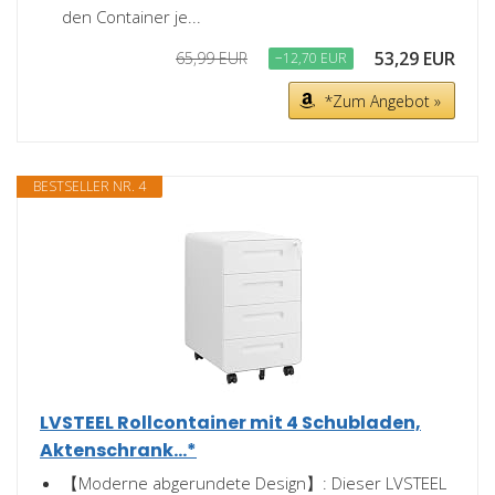
den Container je...
53,29 EUR
65,99 EUR
−12,70 EUR
*Zum Angebot »
BESTSELLER NR. 4
LVSTEEL Rollcontainer mit 4 Schubladen,
Aktenschrank...*
【Moderne abgerundete Design】: Dieser LVSTEEL