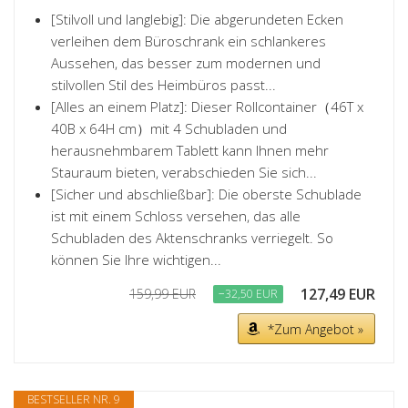
[Stilvoll und langlebig]: Die abgerundeten Ecken
verleihen dem Büroschrank ein schlankeres
Aussehen, das besser zum modernen und
stilvollen Stil des Heimbüros passt...
[Alles an einem Platz]: Dieser Rollcontainer（46T x
40B x 64H cm）mit 4 Schubladen und
herausnehmbarem Tablett kann Ihnen mehr
Stauraum bieten, verabschieden Sie sich...
[Sicher und abschließbar]: Die oberste Schublade
ist mit einem Schloss versehen, das alle
Schubladen des Aktenschranks verriegelt. So
können Sie Ihre wichtigen...
127,49 EUR
159,99 EUR
−32,50 EUR
*Zum Angebot »
BESTSELLER NR. 9