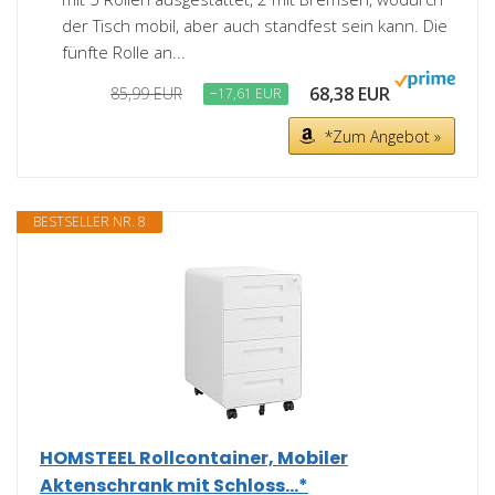
der Tisch mobil, aber auch standfest sein kann. Die
fünfte Rolle an...
68,38 EUR
85,99 EUR
−17,61 EUR
*Zum Angebot »
BESTSELLER NR. 8
HOMSTEEL Rollcontainer, Mobiler
Aktenschrank mit Schloss...*