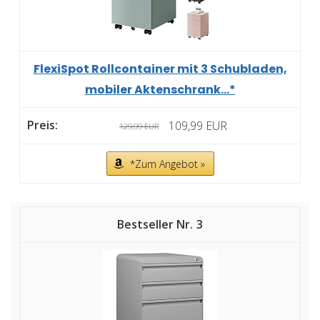
FlexiSpot Rollcontainer mit 3 Schubladen,
mobiler Aktenschrank...*
109,99 EUR
129,99 EUR
*Zum Angebot »
3