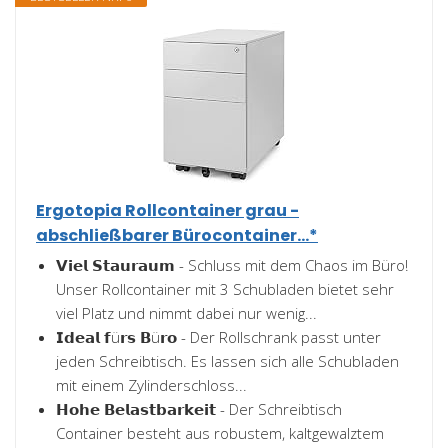
Ergotopia Rollcontainer grau -
abschließbarer Bürocontainer...*
𝗩𝗶𝗲𝗹 𝗦𝘁𝗮𝘂𝗿𝗮𝘂𝗺 - Schluss mit dem Chaos im Büro!
Unser Rollcontainer mit 3 Schubladen bietet sehr
viel Platz und nimmt dabei nur wenig...
𝗜𝗱𝗲𝗮𝗹 𝗳ü𝗿𝘀 𝗕ü𝗿𝗼 - Der Rollschrank passt unter
jeden Schreibtisch. Es lassen sich alle Schubladen
mit einem Zylinderschloss...
𝗛𝗼𝗵𝗲 𝗕𝗲𝗹𝗮𝘀𝘁𝗯𝗮𝗿𝗸𝗲𝗶𝘁 - Der Schreibtisch
Container besteht aus robustem, kaltgewalztem