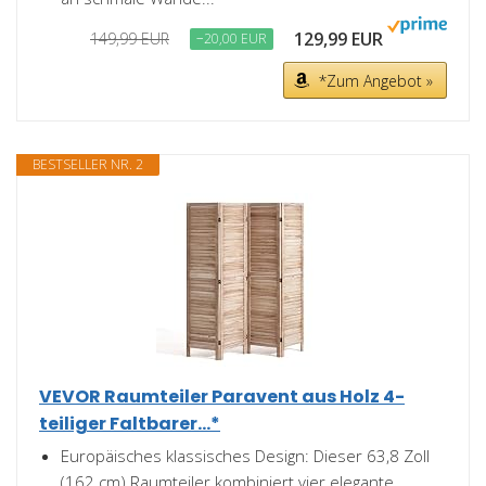
129,99 EUR
149,99 EUR
−20,00 EUR
*Zum Angebot »
BESTSELLER NR. 2
VEVOR Raumteiler Paravent aus Holz 4-
teiliger Faltbarer...*
Europäisches klassisches Design: Dieser 63,8 Zoll
(162 cm) Raumteiler kombiniert vier elegante