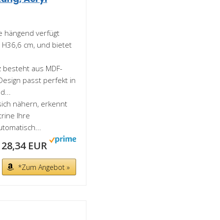
ne hängend verfügt
H36,6 cm, und bietet
rz besteht aus MDF-
Design passt perfekt in
...
sich nähern, erkennt
rine Ihre
utomatisch...
128,34 EUR
*Zum Angebot »