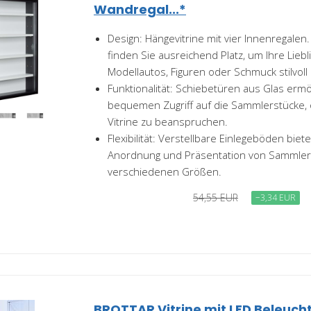
Wandregal...*
Design: Hängevitrine mit vier Innenregalen. 
finden Sie ausreichend Platz, um Ihre Lieb
Modellautos, Figuren oder Schmuck stilvoll 
Funktionalität: Schiebetüren aus Glas erm
bequemen Zugriff auf die Sammlerstücke, o
Vitrine zu beanspruchen.
Flexibilität: Verstellbare Einlegeböden bieten
Anordnung und Präsentation von Sammler
verschiedenen Größen.
54,55 EUR
−3,34 EUR
BROTTAR Vitrine mit LED Beleucht