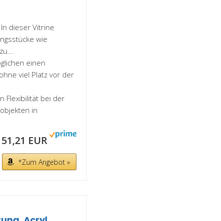
In dieser Vitrine
lingsstücke wie
zu...
öglichen einen
hne viel Platz vor der
 Flexibilität bei der
objekten in
51,21 EUR
*Zum Angebot »
ung, Acryl