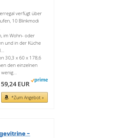
erregal verfügt über
tufen, 10 Blinkmodi
.
en, im Wohn- oder
en und in der Küche
...
n 30,3 x 60 x 178,6
hen den einzelnen
wenig...
59,24 EUR
*Zum Angebot »
gevitrine -