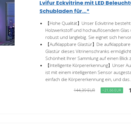
Lvifur Eckvitrine mit LED Beleuch
Schubladen für...*
【Hohe Qualität】Unser Eckvitrine besteh
Holzwerkstoff und hochauflösendem Glas 
robust und langlebig. Sie eignet sich hervo
【Aufklappbare Glastür】Die aufklappbare
Glastür dieses Vitrinenschranks ermöglicht
Schönheit Ihrer Sammlung auf einen Blick z
【Intelligente Körpererkennung】Unser A
ist mit einem intelligenten Sensor ausgesta
einfach die Körpererkennung ein, und das.
144,39 EUR
−21,66 EUR