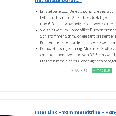
mit Einstellbarer...*
Einstellbare LED-Beleuchtung: Dieses Büch
LED-Leuchten mit 25 Farben, 6 Helligkeitss
und 6 Blinkgeschwindigkeiten sowie einer..
Vielseitigkeit: Im Homeoffice Bücher ordn
Schlafzimmer Schmuck elegant präsentier
Küchenutensilien ordentlich verstauen – all
Kompakt aber geräumig: Mit einer Größe vo
cm und einem Abstand von 32,5 cm zwisc
Etagen nimmt dieses 6-stöckige Standregal 
76,99 EUR
−17,75 EUR
Inter Link - Sammlervitrine - Hän