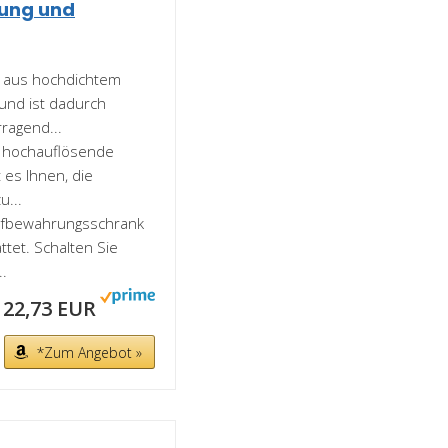
tung und
t aus hochdichtem
und ist dadurch
rragend...
 hochauflösende
 es Ihnen, die
u...
ufbewahrungsschrank
ttet. Schalten Sie
..
122,73 EUR
*Zum Angebot »