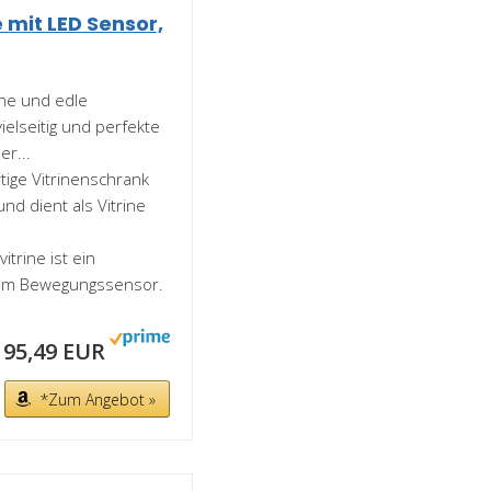
 mit LED Sensor,
ne und edle
vielseitig und perfekte
r...
tige Vitrinenschrank
nd dient als Vitrine
itrine ist ein
ntem Bewegungssensor.
195,49 EUR
*Zum Angebot »