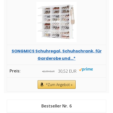
SONGMICS Schuhregal, Schuhschrank, für
Garderobe und...*
30,52 EUR
42,99 EUR
*Zum Angebot »
6