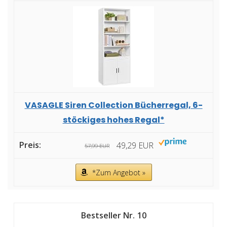
VASAGLE Siren Collection Bücherregal, 6-
stöckiges hohes Regal*
49,29 EUR
57,99 EUR
*Zum Angebot »
10