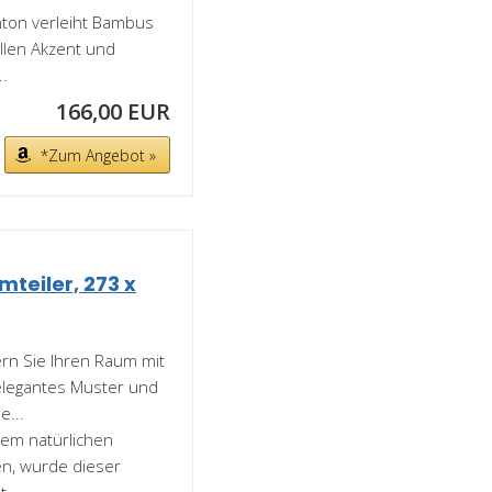
ton verleiht Bambus
ollen Akzent und
.
166,00 EUR
*Zum Angebot »
eiler, 273 x
n Sie Ihren Raum mit
elegantes Muster und
e...
nem natürlichen
en, wurde dieser