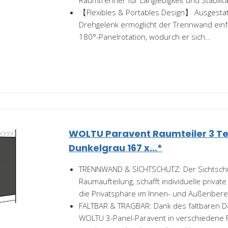
Raumtrenner für Langlebigkeit und Stabilität
【Flexibles & Portables Design】 Ausgestat
Drehgelenk ermöglicht der Trennwand einf
180°-Panelrotation, wodurch er sich...
WOLTU Paravent Raumteiler 3 Tei
Dunkelgrau 167 x...*
TRENNWAND & SICHTSCHUTZ: Der Sichtschut
Raumaufteilung, schafft individuelle priva
die Privatsphäre im Innen- und Außenbereic
FALTBAR & TRAGBAR: Dank des faltbaren D
WOLTU 3-Panel-Paravent in verschiedene 