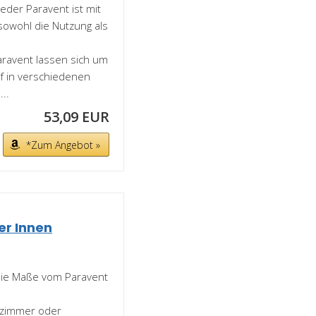
Jeder Paravent ist mit
sowohl die Nutzung als
aravent lassen sich um
f in verschiedenen
..
53,09 EUR
*Zum Angebot »
er Innen
die Maße vom Paravent
nzimmer oder