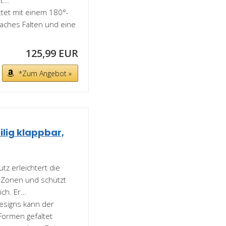
...
tet mit einem 180°-
aches Falten und eine
125,99 EUR
*Zum Angebot »
lig klappbar,
z erleichtert die
te Zonen und schützt
h. Er...
esigns kann der
Formen gefaltet