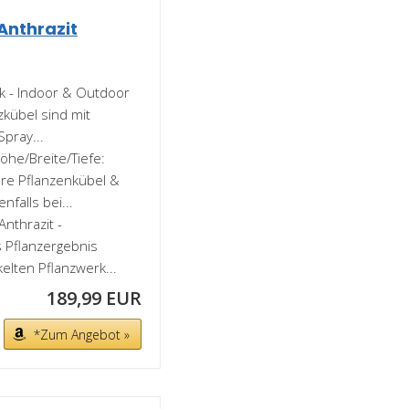
Anthrazit
 - Indoor & Outdoor
zkübel sind mit
pray...
e/Breite/Tiefe:
re Pflanzenkübel &
falls bei...
nthrazit -
 Pflanzergebnis
elten Pflanzwerk...
189,99 EUR
*Zum Angebot »