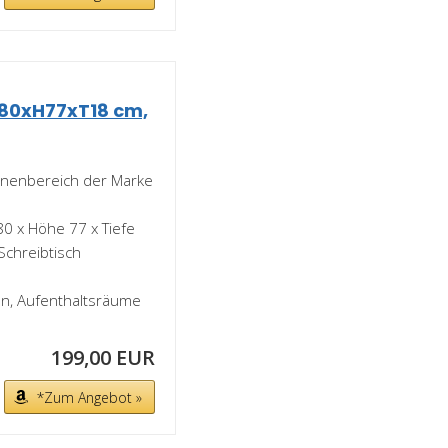
 B80xH77xT18 cm,
Innenbereich der Marke
80 x Höhe 77 x Tiefe
chreibtisch
en, Aufenthaltsräume
199,00 EUR
*Zum Angebot »