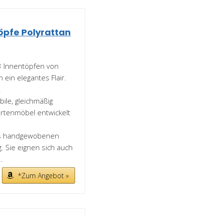
öpfe Polyrattan
 3 Innentöpfen von
ein elegantes Flair.
.
ile, gleichmäßig
Gartenmöbel entwickelt
aus handgewobenen
g. Sie eignen sich auch
.
*Zum Angebot »