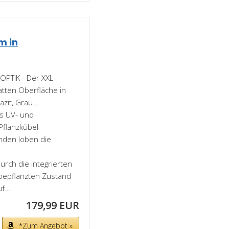
m in
PTIK - Der XXL
atten Oberfläche in
it, Grau...
s UV- und
Pflanzkübel
unden loben die
ch die integrierten
 bepflanzten Zustand
f...
179,99 EUR
*Zum Angebot »