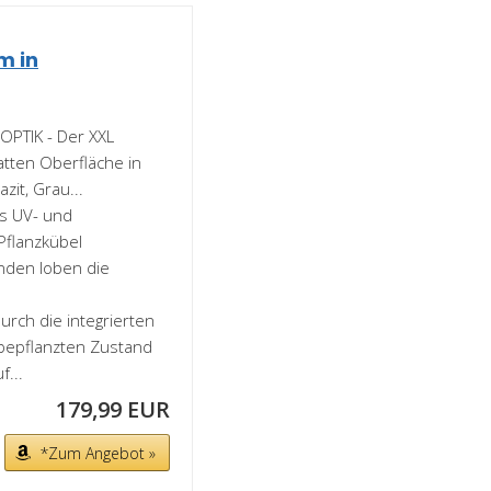
m in
PTIK - Der XXL
atten Oberfläche in
it, Grau...
s UV- und
Pflanzkübel
unden loben die
ch die integrierten
 bepflanzten Zustand
f...
179,99 EUR
*Zum Angebot »