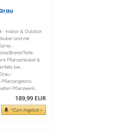
 Grau
 - Indoor & Outdoor
zkübel sind mit
pray...
e/Breite/Tiefe:
re Pflanzenkübel &
falls bei...
Grau -
 Pflanzergebnis
elten Pflanzwerk...
189,99 EUR
*Zum Angebot »