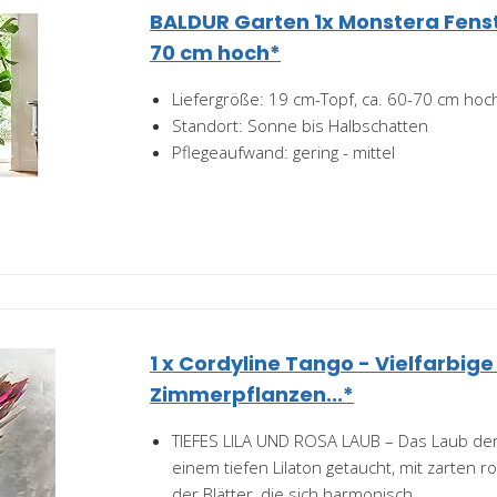
BALDUR Garten 1x Monstera Fenst
70 cm hoch*
Liefergröße: 19 cm-Topf, ca. 60-70 cm hoc
Standort: Sonne bis Halbschatten
Pflegeaufwand: gering - mittel
1 x Cordyline Tango - Vielfarbige
Zimmerpflanzen...*
TIEFES LILA UND ROSA LAUB – Das Laub der
einem tiefen Lilaton getaucht, mit zarten 
der Blätter, die sich harmonisch...