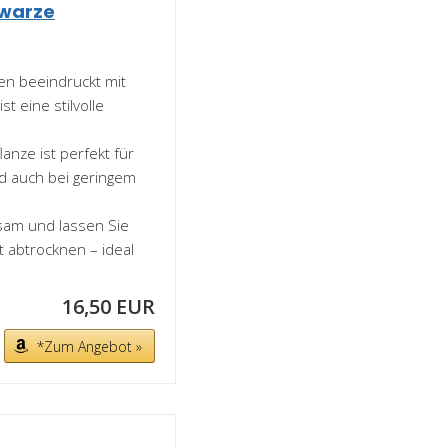
hwarze
ven beeindruckt mit
t eine stilvolle
anze ist perfekt für
nd auch bei geringem
sam und lassen Sie
abtrocknen – ideal
16,50 EUR
*Zum Angebot »