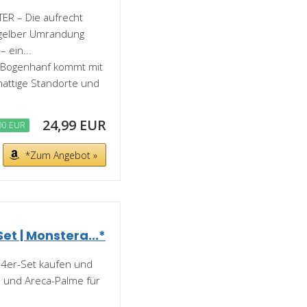
R – Die aufrecht
 gelber Umrandung
– ein...
 Bogenhanf kommt mit
hattige Standorte und
24,99 EUR
00 EUR
*Zum Angebot »
et | Monstera...*
n 4er-Set kaufen und
m und Areca-Palme für