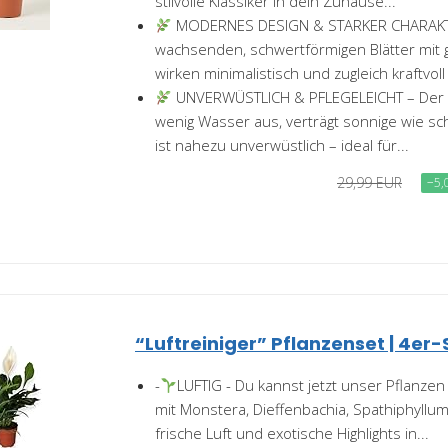
stilvolle Klassiker in dein Zuhause...
MODERNES DESIGN & STARKER CHARAKTE
wachsenden, schwertförmigen Blätter mit
wirken minimalistisch und zugleich kraftvoll 
UNVERWÜSTLICH & PFLEGELEICHT – Der
wenig Wasser aus, verträgt sonnige wie sc
ist nahezu unverwüstlich – ideal für...
29,99 EUR
−5,
“Luftreiniger” Pflanzenset | 4er-S
-
LUFTIG - Du kannst jetzt unser Pflanze
mit Monstera, Dieffenbachia, Spathiphyllu
frische Luft und exotische Highlights in...