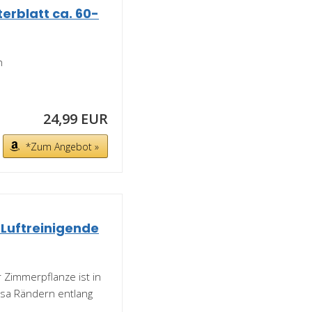
erblatt ca. 60-
h
24,99 EUR
*Zum Angebot »
 Luftreinigende
 Zimmerpflanze ist in
rosa Rändern entlang