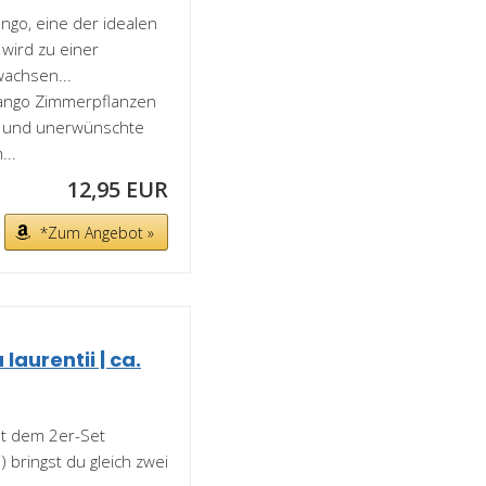
go, eine der idealen
 wird zu einer
wachsen...
Tango Zimmerpflanzen
fe und unerwünschte
...
12,95 EUR
*Zum Angebot »
laurentii | ca.
t dem 2er-Set
) bringst du gleich zwei