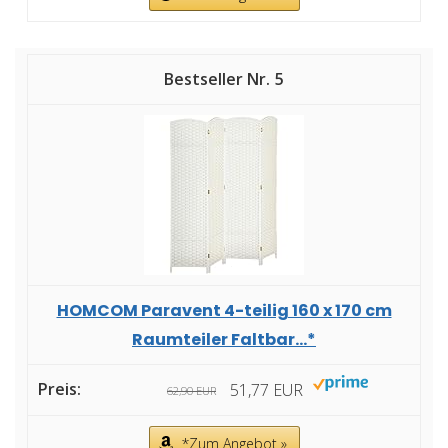
5
HOMCOM Paravent 4-teilig 160 x 170 cm
Raumteiler Faltbar...*
51,77 EUR
62,90 EUR
*Zum Angebot »