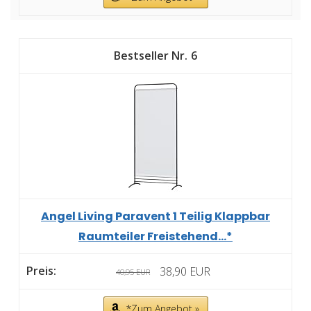
6
Angel Living Paravent 1 Teilig Klappbar
Raumteiler Freistehend...*
38,90 EUR
40,95 EUR
*Zum Angebot »