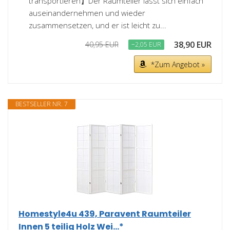
transportieren】Der Raumteiler lässt sich einfach
auseinandernehmen und wieder
zusammensetzen, und er ist leicht zu...
38,90 EUR
40,95 EUR
−2,05 EUR
*Zum Angebot »
BESTSELLER NR. 7
Homestyle4u 439, Paravent Raumteiler
Innen 5 teilig Holz Wei...*