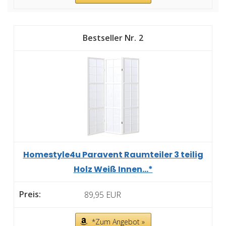
2
Homestyle4u Paravent Raumteiler 3 teilig
Holz Weiß Innen...*
89,95 EUR
*Zum Angebot »