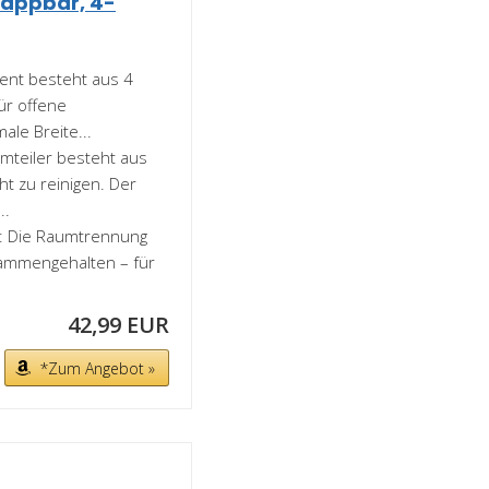
lappbar, 4-
avent besteht aus 4
für offene
ale Breite...
umteiler besteht aus
ht zu reinigen. Der
..
n: Die Raumtrennung
sammengehalten – für
42,99 EUR
*Zum Angebot »