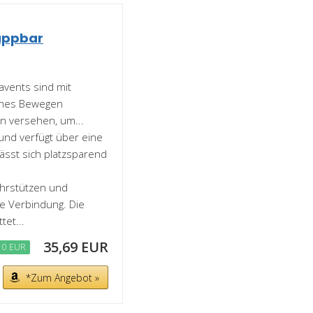
appbar
avents sind mit
aches Bewegen
n versehen, um...
r und verfügt über eine
lässt sich platzsparend
rohrstützen und
e Verbindung. Die
tet...
35,69 EUR
10 EUR
*Zum Angebot »