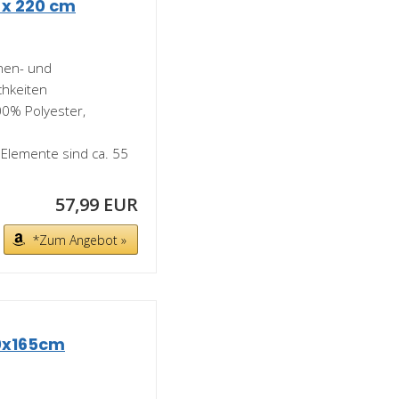
 x 220 cm
nnen- und
chkeiten
00% Polyester,
 Elemente sind ca. 55
57,99 EUR
*Zum Angebot »
40x165cm