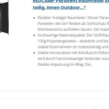
REDCAMP Paravent Raumteiler k
teilig, Innen Outdoor...*
Flexibler 4-teiliger Raumteiler: Dieser Par
Paneelen, die sich flexibel als Sichtschutz 
Wohnbereiche aufstellen lassen. Die maxim
Hochwertige Materialqualität: Der Stoff-Ra
130g Polyestergewebe – blickdicht und leic
stabile Eisenrahmen ist rostbeständig und.
Stabile Konstruktion mit Anti-Rutsch-Füße
wird durch harmonikaartige Verbinder zu
flexible Anpassung im Alltag. Die...