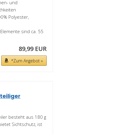
nnen- und
chkeiten
00% Polyester,
 Elemente sind ca. 55
89,99 EUR
*Zum Angebot »
eiliger
iler besteht aus 180 g
etet Sichtschutz, ist