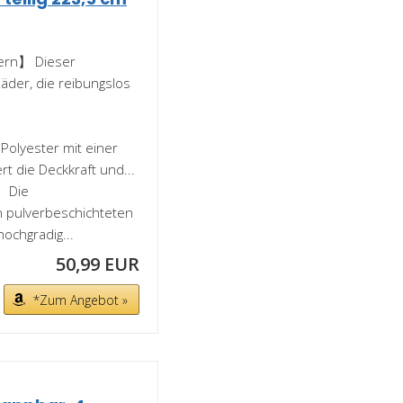
dern】 Dieser
äder, die reibungslos
Polyester mit einer
t die Deckkraft und...
】 Die
 pulverbeschichteten
ochgradig...
50,99 EUR
*Zum Angebot »