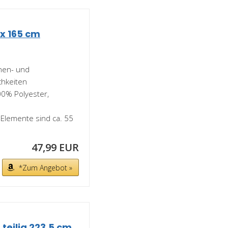
 x 165 cm
nnen- und
chkeiten
00% Polyester,
 Elemente sind ca. 55
47,99 EUR
*Zum Angebot »
teilig 223,5 cm