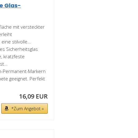
e Glas-
che mit versteckter
rleiht
ne stilvolle...
s Sicherheitsglas
e, kratzfeste
t...
n-Permanent-Markern
te geeignet. Perfekt
16,09 EUR
*Zum Angebot »