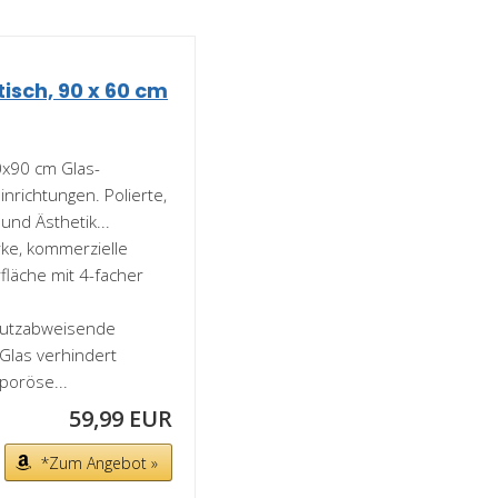
sch, 90 x 60 cm
x90 cm Glas-
nrichtungen. Polierte,
und Ästhetik...
rke, kommerzielle
fläche mit 4-facher
mutzabweisende
Glas verhindert
poröse...
59,99 EUR
*Zum Angebot »