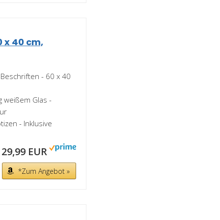
 x 40 cm,
Beschriften - 60 x 40
 weißem Glas -
lur
izen - Inklusive
29,99 EUR
*Zum Angebot »