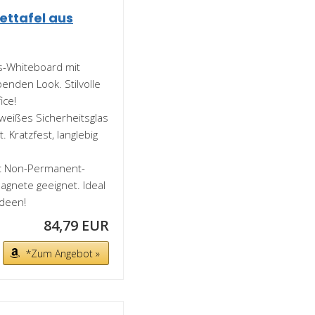
ttafel aus
-Whiteboard mit
enden Look. Stilvolle
ice!
ißes Sicherheitsglas
. Kratzfest, langlebig
 Non-Permanent-
gnete geeignet. Ideal
Ideen!
84,79 EUR
*Zum Angebot »